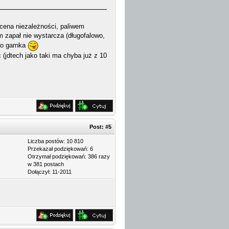
 cena niezależności, paliwem
m zapał nie wystarcza (długofalowo,
ego garnka
c (jdtech jako taki ma chyba już z 10
Post:
#5
Liczba postów: 10 810
Przekazał podziękowań: 6
Otrzymał podziękowań: 386 razy
w 381 postach
Dołączył: 11-2011