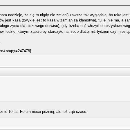
am nadzieję, że się to nigdy nie zmieni) zawsze tak wyglądają, bo taka jest
 jest kasa (zwykle jest to kasa w zamian za kłamstwa), tu jej nie ma, a sa
ć całego życia dla niszowego serwisu), gdy trzeba coś włożyć do przysłowiow
owi ludzie, którym zapału by starczyło na nieco dłużej niż tydzień czy miesią
nie 10 lat. Forum nieco później, ale też ząb czasu.