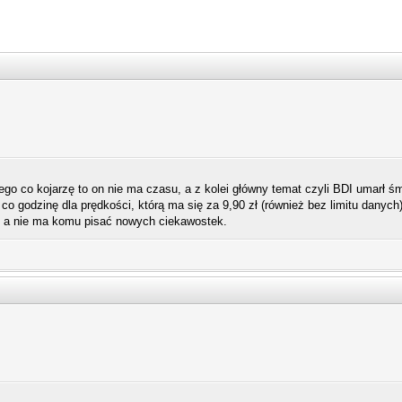
go co kojarzę to on nie ma czasu, a z kolei główny temat czyli BDI umarł śmie
o godzinę dla prędkości, którą ma się za 9,90 zł (również bez limitu danych)
y, a nie ma komu pisać nowych ciekawostek.