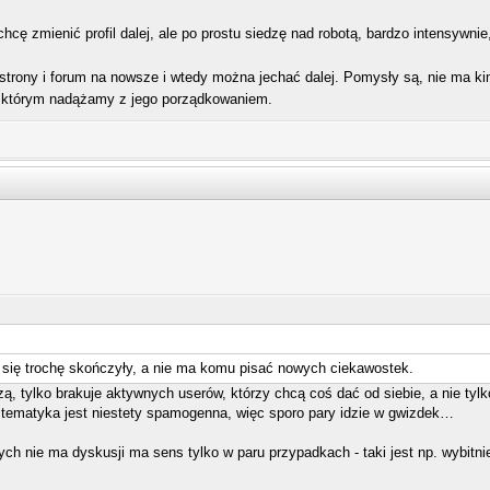
chcę zmienić profil dalej, ale po prostu siedzę nad robotą, bardzo intensywnie
strony i forum na nowsze i wtedy można jechać dalej. Pomysły są, nie ma k
a którym nadążamy z jego porządkowaniem.
ż się trochę skończyły, a nie ma komu pisać nowych ciekawostek.
ą, tylko brakuje aktywnych userów, którzy chcą coś dać od siebie, a nie tyl
 tematyka jest niestety spamogenna, więc sporo pary idzie w gwizdek…
ych nie ma dyskusji ma sens tylko w paru przypadkach - taki jest np. wybitni