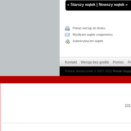
«
Starszy wątek
|
Nowszy wątek
»
Pokaż wersję do druku
Wyślij ten wątek znajomemu
Subskrybuj ten wątek
Kontakt
Wersja bez grafiki
Pomoc
Po
Polskie tłumaczenie © 2007-2011
Polski Sup
1017