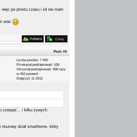
, więc po prostu czasu i sił nie mam
im orać
Post:
#4
Liczba postów: 7 450
Przekazał podziękowań: 106
Otrzymał podziękowań: 458 razy
w 452 postach
Dołączył: 11-2011
ko czerpać… i kilku żywych
e niszowy dział smarthome, który