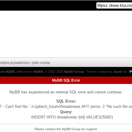
lityka prywatności i pliki cookie
port MyBB
; Silnik forum
MyBB
, © 2002-2026
MyBB Group
.
Theme created by
Justin S.
-
P
MyBB SQL Error
MyBB has experienced an internal SQL error and cannot continue.
SQL Error:
 - Can't find file: './c1jdtech_forum/threadviews.MYI' (errno: 2 "No such file or
Query:
INSERT INTO threadviews (tid) VALUES('5565')
Please contact the
MyBB Group
for support.