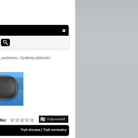
, problemy
›
Systemy płatności
tku:
Tryb drzewa
|
Tryb normalny