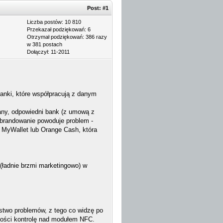
Post:
#1
Liczba postów: 10 810
Przekazał podziękowań: 6
Otrzymał podziękowań: 386 razy
w 381 postach
Dołączył: 11-2011
banki, które współpracują z danym
any, odpowiedni bank (z umową z
ebrandowanie powoduje problem -
a MyWallet lub Orange Cash, która
 (ładnie brzmi marketingowo) w
stwo problemów, z tego co widzę po
ałości kontrolę nad modułem NFC.