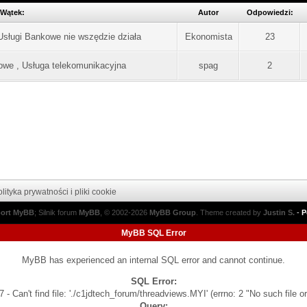
Wątek:
Autor
Odpowiedzi:
Usługi Bankowe nie wszędzie działa
Ekonomista
23
owe , Usługa telekomunikacyjna
spag
2
lityka prywatności i pliki cookie
port MyBB
; Silnik forum
MyBB
, © 2002-2026
MyBB Group
.
Theme created by
Justin S.
-
P
MyBB SQL Error
MyBB has experienced an internal SQL error and cannot continue.
SQL Error:
 - Can't find file: './c1jdtech_forum/threadviews.MYI' (errno: 2 "No such file or
Query: