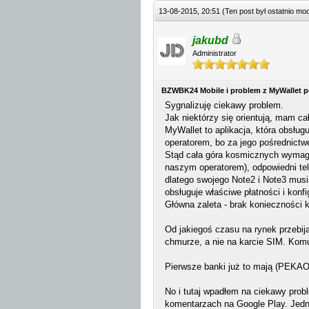
13-08-2015, 20:51
(Ten post był ostatnio m
jakubd
Administrator
BZWBK24 Mobile i problem z MyWallet po
Sygnalizuję ciekawy problem.
Jak niektórzy się orientują, mam ca
MyWallet to aplikacja, która obsłu
operatorem, bo za jego pośrednictw
Stąd cała góra kosmicznych wymaga
naszym operatorem), odpowiedni te
dlatego swojego Note2 i Note3 musi
obsługuje właściwe płatności i konfi
Główna zaleta - brak konieczności 
Od jakiegoś czasu na rynek przebij
chmurze, a nie na karcie SIM. Komu
Pierwsze banki już to mają (PEKA
No i tutaj wpadłem na ciekawy prob
komentarzach na Google Play. Jedna