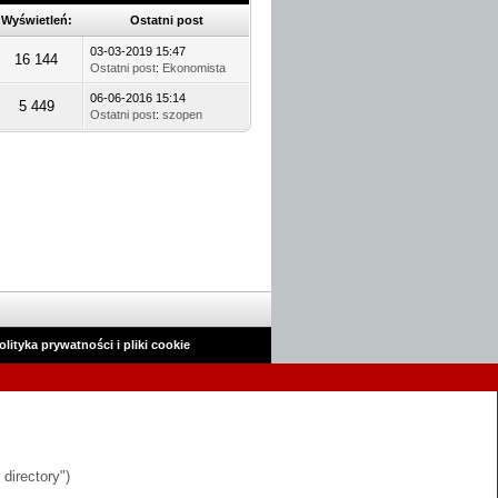
Wyświetleń:
Ostatni post
03-03-2019 15:47
16 144
Ostatni post
:
Ekonomista
06-06-2016 15:14
5 449
Ostatni post
:
szopen
olityka prywatności i pliki cookie
 directory")