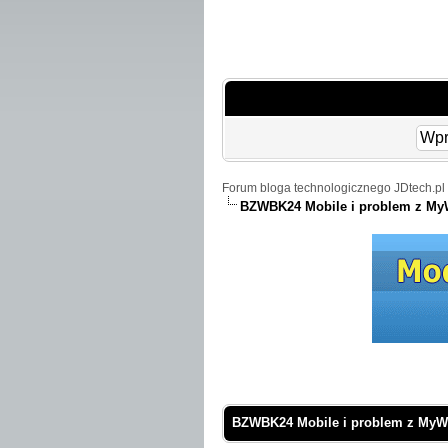
Forum bloga technologicznego JDtech.pl 
BZWBK24 Mobile i problem z MyWa
 Średnio
BZWBK24 Mobile i problem z MyWal