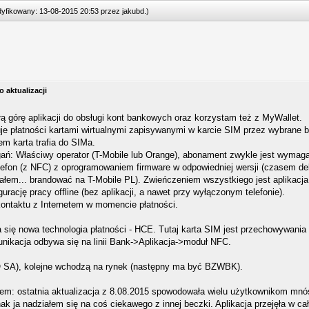
odyfikowany: 13-08-2015 20:53 przez
jakubd
.
)
 aktualizacji
łą górę aplikacji do obsługi kont bankowych oraz korzystam też z MyWallet.
guje płatności kartami wirtualnymi zapisywanymi w karcie SIM przez wybrane 
em karta trafia do SIMa.
ń: Właściwy operator (T-Mobile lub Orange), abonament zwykle jest wymag
lefon (z NFC) z oprogramowaniem firmware w odpowiedniej wersji (czasem d
ałem... brandować na T-Mobile PL). Zwieńczeniem wszystkiego jest aplikacj
gurację pracy offline (bez aplikacji, a nawet przy wyłączonym telefonie).
kontaktu z Internetem w momencie płatności.
a się nowa technologia płatności - HCE. Tutaj karta SIM jest przechowywania
nikacja odbywa się na linii Bank->Aplikacja->moduł NFC.
O SA), kolejne wchodzą na rynek (następny ma być BZWBK).
lem: ostatnia aktualizacja z 8.08.2015 spowodowała wielu użytkownikom mnó
k ja nadziałem się na coś ciekawego z innej beczki. Aplikacja przejęła w c