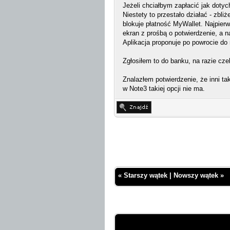
Jeżeli chciałbym zapłacić jak doty
Niestety to przestało działać - zbl
blokuje płatność MyWallet. Najpierw
ekran z prośbą o potwierdzenie, a n
Aplikacja proponuje po powrocie do 
Zgłosiłem to do banku, na razie cz
Znalazłem potwierdzenie, że inni ta
w Note3 takiej opcji nie ma.
«
Starszy wątek
|
Nowszy wątek
»