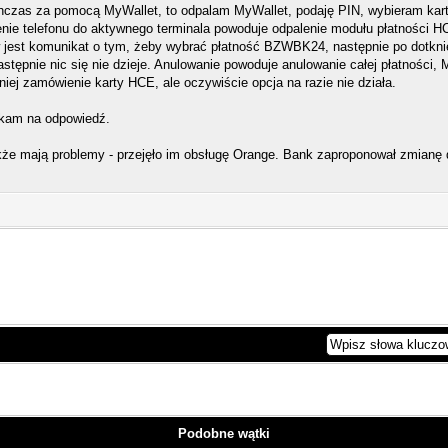
chczas za pomocą MyWallet, to odpalam MyWallet, podaję PIN, wybieram kartę 
iżenie telefonu do aktywnego terminala powoduje odpalenie modułu płatności 
 jest komunikat o tym, żeby wybrać płatność BZWBK24, następnie po dotknięci
astępnie nic się nie dzieje. Anulowanie powoduje anulowanie całej płatności,
niej zamówienie karty HCE, ale oczywiście opcja na razie nie działa.
ekam na odpowiedź.
kże mają problemy - przejęło im obsługę Orange. Bank zaproponował zmianę do
Podobne wątki