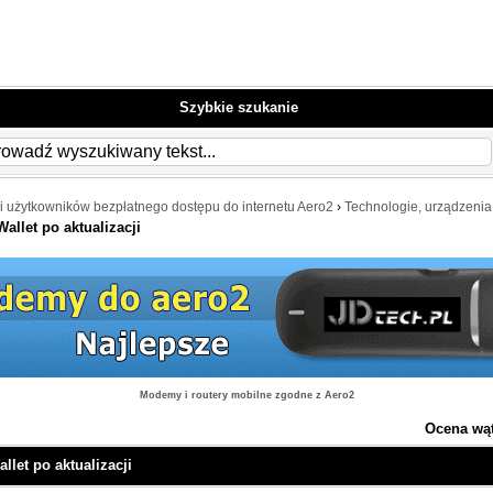
Szybkie szukanie
i użytkowników bezpłatnego dostępu do internetu Aero2
›
Technologie, urządzenia
llet po aktualizacji
Modemy i routery mobilne zgodne z Aero2
Ocena wą
let po aktualizacji