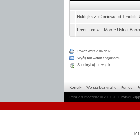
Naklejka Zbliżeniowa od T-mobile 
Freemium w T-Mobile Usługi Bank
Pokaż wersję do druku
Wyślij ten wątek znajomemu
Subskrybuj ten wątek
Kontakt
Wersja bez grafiki
Pomoc
Po
Polskie tłumaczenie © 2007-2011
Polski Sup
1017