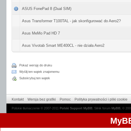
ASUS FonePad 8 (Dual SIM)
Asus Transformer T100TAL - jak skonfigurować do Aero2?
Asus MeMo Pad HD 7
Asus Vivotab Smart ME400CL - nie działa Aero2
Pokaż wersję do druku
Wyślij ten wątek znajomemu
Subskrybuj ten wątek
Kontakt
Wersja bez grafiki
Pomoc
Polityka prywatności i pliki cookie
Polskie tłumaczenie © 2007-2011
Polski Support MyBB
; Silnik forum
MyBB
, © 20
MyBB