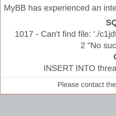
MyBB has experienced an inte
SQ
1017 - Can't find file: './c
2 "No such
INSERT INTO thread
Please contact th