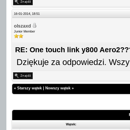
16-01-2014, 18:51
olszaxd
Junior Member
RE: One touch link y800 Aero2??
Dziękuje za odpowiedzi. Wszys
«
Starszy wątek
|
Nowszy wątek
»
Wątek: