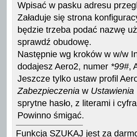
Wpisać w pasku adresu przeg
Załaduje się strona konfigura
będzie trzeba podać nazwę u
sprawdź obudowę.
Następnie wg kroków w w/w Ins
dodajesz Aero2, numer
*99#
,
Jeszcze tylko ustaw profil Aer
Zabezpieczenia
w
Ustawienia
sprytne hasło, z literami i cyfr
Powinno śmigać.
Funkcja SZUKAJ jest za darmo