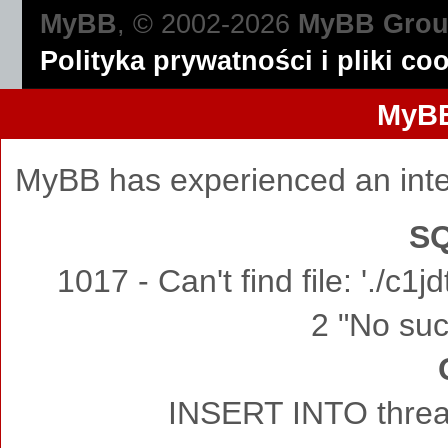
MyBB
, © 2002-2026
MyBB Gro
Polityka prywatności i pliki co
MyBB
MyBB has experienced an inte
SQ
1017 - Can't find file: './c
2 "No such
INSERT INTO thread