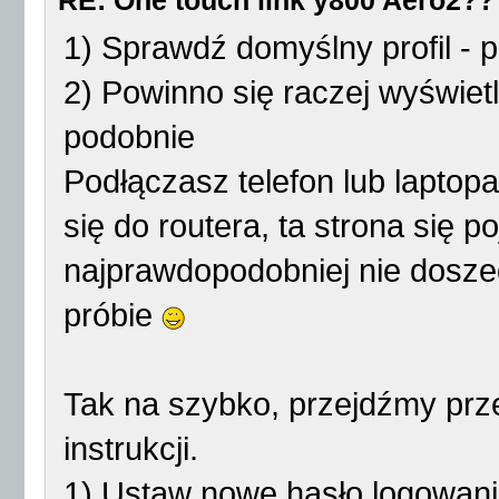
RE: One touch link y800 Aero2??
1) Sprawdź domyślny profil - p
2) Powinno się raczej wyświetl
podobnie
Podłączasz telefon lub laptop
się do routera, ta strona się p
najprawdopodobniej nie dosze
próbie
Tak na szybko, przejdźmy prze
instrukcji.
1) Ustaw nowe hasło logowani