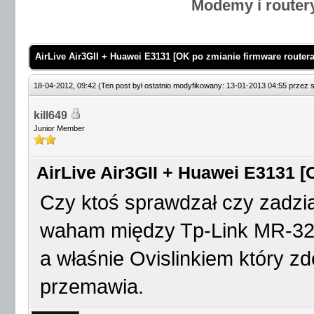
Modemy i router
AirLive Air3GII + Huawei E3131 [OK po zmianie firmware routera
18-04-2012, 09:42
(Ten post był ostatnio modyfikowany: 13-01-2013 04:55 przez
kill649
Junior Member
AirLive Air3GII + Huawei E3131 [
Czy ktoś sprawdzał czy zadzia
waham między Tp-Link MR-322
a właśnie Ovislinkiem który z
przemawia.