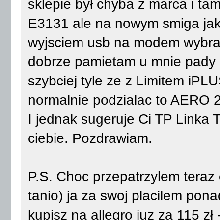
sklepie był chyba z marca i t
E3131 ale na nowym smiga jak 
wyjsciem usb na modem wybral
dobrze pamietam u mnie pady i
szybciej tyle ze z Limitem iPLU
normalnie podzialac to AERO 2
I jednak sugeruje Ci TP Linka 
ciebie. Pozdrawiam.
P.S. Choc przepatrzylem teraz c
tanio) ja za swoj placilem pon
kupisz na allegro juz za 115 zł