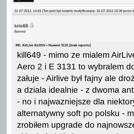
31-07-2012, 14:43
(Ten post był ostatnio modyfikowany: 31-07-2012 15:36 przez
k
kris68
Banned
RE: AirLive Air3GII + Huawei 3131 [brak raportu]
kill649 - mimo ze mialem AirLi
Aero 2 i E 3131 to wybralem do
załuje - Airlive był fajny ale dr
a dziala idealnie - z dwoma a
- no i najwazniejsze dla niekt
alternatywny soft po polsku - m
zrobiłem upgrade do najnowsze