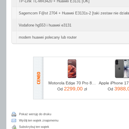
TP-Link TL-MR3420 + Huawei E3131 [OK]
Sagemcom F@st 2704 + Huawei E3131s-2 [taki zestaw nie działa
Vodafone hg553 i huawei e3131
modem huawei polecany lub router
Motorola Edge 70 Pro 8/256GB Bordowy
2299,00
3988,
Od
zł
Od
Pokaż wersję do druku
Wyślij ten wątek znajomemu
Subskrybuj ten wątek