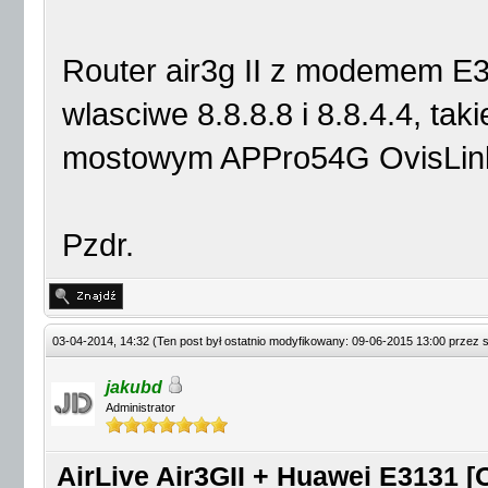
Router air3g II z modemem E
wlasciwe 8.8.8.8 i 8.8.4.4, t
mostowym APPro54G OvisLin
Pzdr.
03-04-2014, 14:32
(Ten post był ostatnio modyfikowany: 09-06-2015 13:00 przez
jakubd
Administrator
AirLive Air3GII + Huawei E3131 [