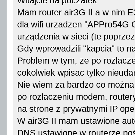
Witajcie na poczatek
Mam router air3G II a w nim E
dla wifi urzadzen "APPro54G Ov
urządzenia w sieci (te poprzez 
Gdy wprowadzili "kapcia" to nat
Problem w tym, ze po rozlacze
cokolwiek wpisac tylko nieudan
Nie wiem za bardzo co można 
po rozlaczeniu modem, routery 
na strone z prywatnymi IP ope
W air3G II mam ustawione aut
DNS ustawione w routerze pośre