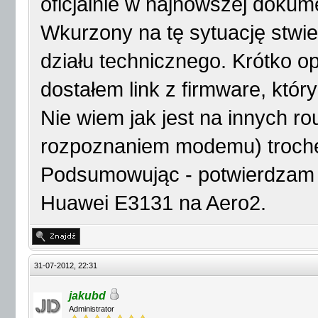
oficjalnie w najnowszej dokume
Wkurzony na tę sytuację stwier
działu technicznego. Krótko o
dostałem link z firmware, któr
Nie wiem jak jest na innych ro
rozpoznaniem modemu) trochę 
Podsumowując - potwierdzam 
Huawei E3131 na Aero2.
31-07-2012, 22:31
jakubd
Administrator