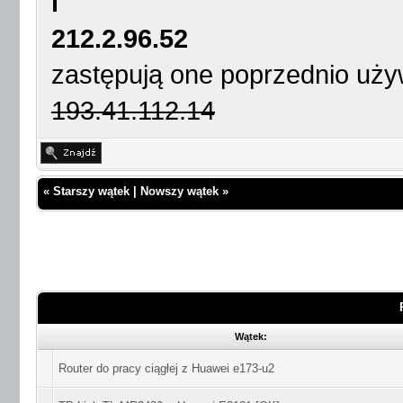
i
212.2.96.52
zastępują one poprzednio uży
193.41.112.14
«
Starszy wątek
|
Nowszy wątek
»
Wątek:
Router do pracy ciągłej z Huawei e173-u2