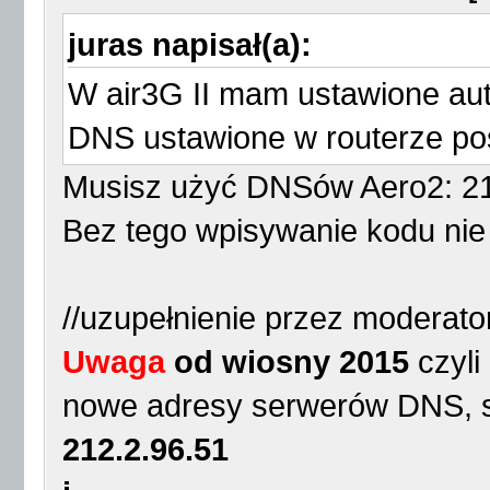
juras napisał(a):
W air3G II mam ustawione aut
DNS ustawione w routerze pośre
Musisz użyć DNSów Aero2: 21
Bez tego wpisywanie kodu nie j
//uzupełnienie przez moderato
Uwaga
od wiosny 2015
czyli
nowe adresy serwerów DNS, s
212.2.96.51