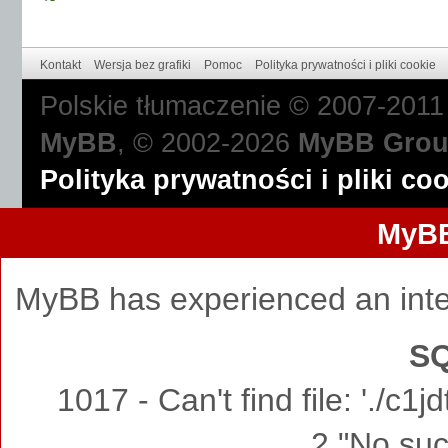
Kontakt
Wersja bez grafiki
Pomoc
Polityka prywatności i pliki cookie
Polskie tłumaczenie © 2007-201
MyBB
, © 2002-2026
MyBB Gro
Polityka prywatności i pliki co
MyBB
MyBB has experienced an inte
SQ
1017 - Can't find file: './c
2 "No such