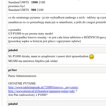
Standard UMTS :
1900
2100
powinno być
Standard UMTS :
900
2100
co do ostatniego pytania - ja nie wybrałbym żadnego z nich - tablety są czy
zasadniczo to co potrzebuję mam już w smartfonie, a jeśli do czegoś potrze
a ponadto
GT-P1000 to po prostu stary model
a w przypadku lenovo uważaj - to jest cała linia tabletów o RÓŻNYCH spe
(poszukaj wątku w którym jest płacz i zgrzytanie zębów)
jakubd
SG P1000 działa, mam to urządzenie i nawet dziś sprawdzałem
MGSM ma mnóstwo błędów jak widać.
pr3tor
Panie Administratorze
OSTATNIE PYTANIE:
http://www.tabletmaniak.pl/72089/lenovo-...nej-cenie/
http://www.mgsm.pl/pl/katalog/samsung/galaxytab/
?
Jest Pan zadowolony z P1000?
jakubd