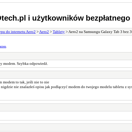
tech.pl i użytkowników bezpłatnego 
pu do internetu Aero2
>
Aero2
>
Tablety
> Aero2 na Samsungu Galaxy Tab 3 bez 
aniem
.
rzny modem. Szybka odpowiedź.
 modem to tak, jeśli nie to nie
i nigdzie nie znalazłeś opisu jak podłączyć modem do twojego modelu tabletu z sy