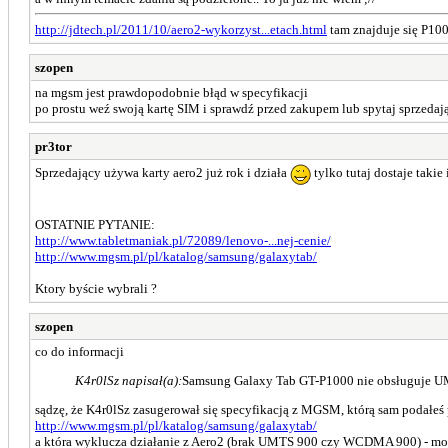
http://jdtech.pl/2011/10/aero2-wykorzyst...etach.html
tam znajduje się P100
szopen
na mgsm jest prawdopodobnie błąd w specyfikacji
po prostu weź swoją kartę SIM i sprawdź przed zakupem lub spytaj sprzedając
pr3tor
Sprzedający używa karty aero2 już rok i działa
tylko tutaj dostaje taki
OSTATNIE PYTANIE:
http://www.tabletmaniak.pl/72089/lenovo-...nej-cenie/
http://www.mgsm.pl/pl/katalog/samsung/galaxytab/
Ktory byście wybrali ?
szopen
co do informacji
K4r0lSz napisał(a):
Samsung Galaxy Tab GT-P1000 nie obsługuje UM
sądzę, że K4r0lSz zasugerował się specyfikacją z MGSM, którą sam podałeś
http://www.mgsm.pl/pl/katalog/samsung/galaxytab/
a która wyklucza działanie z Aero2 (brak UMTS 900 czy WCDMA 900) - moim