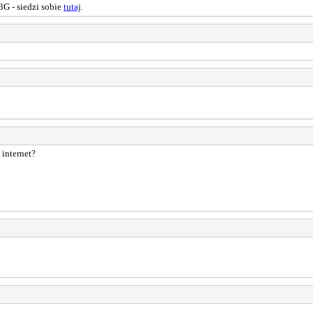
3G - siedzi sobie
tutaj
.
 internet?