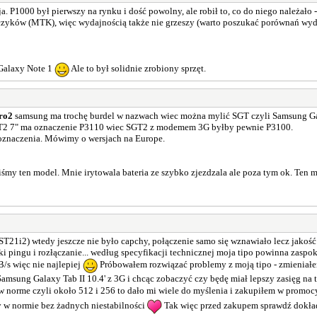
a. P1000 był pierwszy na rynku i dość powolny, ale robił to, co do niego należało 
czyków (MTK), więc wydajnością także nie grzeszy (warto poszukać porównań wydaj
 Galaxy Note 1
Ale to był solidnie zrobiony sprzęt.
ero2
samsung ma trochę burdel w nazwach wiec można mylić SGT czyli Samsung Ga
 SGT2 7" ma oznaczenie P3110 wiec SGT2 z modemem 3G byłby pewnie P3100.
 oznaczenia. Mówimy o wersjach na Europe.
iśmy ten model. Mnie irytowala bateria ze szybko zjezdzala ale poza tym ok. Ten m
T21i2) wtedy jeszcze nie było capchy, połączenie samo się wznawiało lecz jakość
ki pingu i rozłączanie... według specyfikacji technicznej moja tipo powinna zasp
/s więc nie najlepiej
Próbowałem rozwiązać problemy z moją tipo - zmieniałem 
msung Galaxy Tab II 10.4' z 3G i chcąc zobaczyć czy będę miał lepszy zasięg na
w norme czyli około 512 i 256 to dało mi wiele do myślenia i zakupiłem w promocy
y w normie bez żadnych niestabilności
Tak więc przed zakupem sprawdź dokład