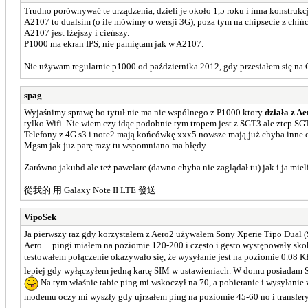
Trudno porównywać te urządzenia, dzieli je około 1,5 roku i inna konstrukcj
A2107 to dualsim (o ile mówimy o wersji 3G), poza tym na chipsecie z chiń
A2107 jest lżejszy i cieńszy.
P1000 ma ekran IPS, nie pamiętam jak w A2107.
Nie używam regularnie p1000 od października 2012, gdy przesiałem się na
spag
Wyjaśnimy sprawę bo tytuł nie ma nic wspólnego z P1000 ktory
działa z A
tylko Wifi. Nie wiem czy idąc podobnie tym tropem jest z SGT3 ale ztcp
Telefony z 4G s3 i note2 mają końcówkę xxx5 nowsze mają już chyba inne
Mgsm jak juz parę razy tu wspomniano ma błędy.
Zarówno jakubd ale też pawelarc (dawno chyba nie zaglądał tu) jak i ja miel
從我的 用 Galaxy Note II LTE 發送
VipoSek
Ja pierwszy raz gdy korzystałem z Aero2 używałem Sony Xperie Tipo Dual (S
Aero ... pingi miałem na poziomie 120-200 i często i gęsto występowały sko
testowałem połączenie okazywało się, że wysyłanie jest na poziomie 0.08 KB
lepiej gdy wyłączyłem jedną kartę SIM w ustawieniach. W domu posiadam Sa
Na tym właśnie tabie ping mi wskoczył na 70, a pobieranie i wysyłanie 
modemu oczy mi wyszły gdy ujrzałem ping na poziomie 45-60 no i transfer