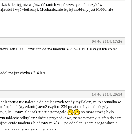
- działa lepiej, niż większość tanich współczesnych chińczyków.
ności i wyświetlaczy). Mechanicznie lepiej zrobiony jest P1000, ale
04-06-2014, 17:26
laxy Tab P1000 czyli ten co ma modem 3G i SGT P1010 czyli ten co ma
odel ma juz chyba z 3-4 lata.
14-06-2014, 20:10
 połączenia nie należała do najlepszych wtedy myślałem, że to normalka w
okoić upload (wysyłanie) aero2 czyli te 256 powinno być jednak gdy
jajka i romy, ale i tak nic nie pomagało
no może trochę było
 tym tablecie odkryłem właśnie przypadkowo, że mam marny telefon do aero
jnej cenie modem z biedrony za 49zł .. po odpaleniu aero z tego właśnie
nie 2 razy czy wszystko będzie ok