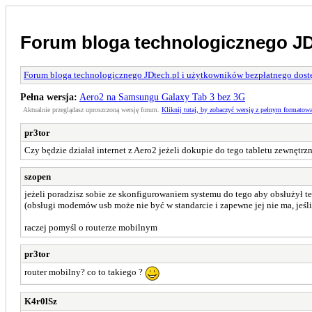
Forum bloga technologicznego JD
Forum bloga technologicznego JDtech.pl i użytkowników bezpłatnego dostę
Pełna wersja:
Aero2 na Samsungu Galaxy Tab 3 bez 3G
Aktualnie przeglądasz uproszczoną wersję forum.
Kliknij tutaj, by zobaczyć wersję z pełnym formatow
pr3tor
Czy będzie działał internet z Aero2 jeżeli dokupie do tego tabletu zewnęt
szopen
jeżeli poradzisz sobie ze skonfigurowaniem systemu do tego aby obsłużył ten
(obsługi modemów usb może nie być w standarcie i zapewne jej nie ma, jeśl
raczej pomyśl o routerze mobilnym
pr3tor
router mobilny? co to takiego ?
K4r0lSz