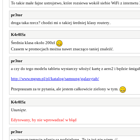
To takie małe fajne ustrojstwo, które rozsiewa wokół siebie WiFi z internetu 
pr3tor
droga taka rzecz? chodzi mi o takiej średniej klasy routery..
K4r0lSz
Średnia klasa około 200zł
Czasem w promocjach można nawet znacząco taniej znaleźć.
pr3tor
a czy do tego modelu tabletu wystarczy włożyć kartę z aero2 i będzie śmigał
http://www.mgsm.pl/pl/katalog/samsung/galaxytab/
Przepraszam za te pytania, ale jestem całkowicie zielony w tym.
K4r0lSz
Usunięte.
Edytowany, by nie wprowadzać w błąd
pr3tor
a w innym temacie zdania są podzielone.. To ja już nie wiem ;//