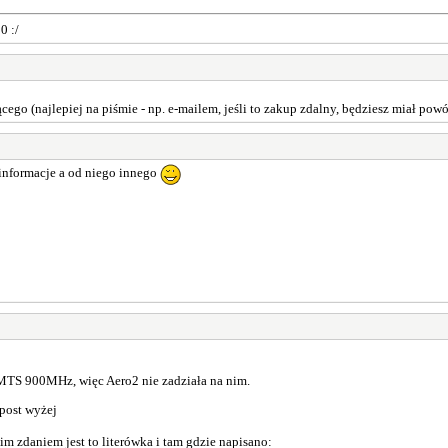
0 :/
ego (najlepiej na piśmie - np. e-mailem, jeśli to zakup zdalny, będziesz miał pow
e informacje a od niego innego
TS 900MHz, więc Aero2 nie zadziała na nim.
 post wyżej
 zdaniem jest to literówka i tam gdzie napisano: