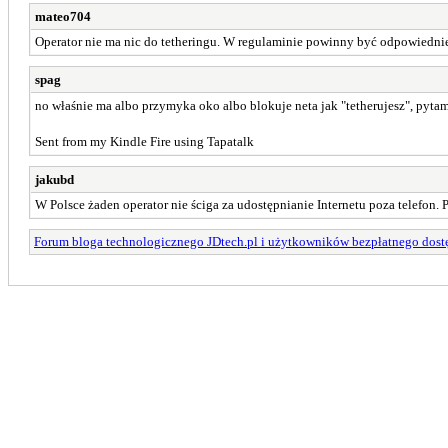
mateo704
Operator nie ma nic do tetheringu. W regulaminie powinny być odpowiednie
spag
no właśnie ma albo przymyka oko albo blokuje neta jak "tetherujesz", pytam
Sent from my Kindle Fire using Tapatalk
jakubd
W Polsce żaden operator nie ściga za udostępnianie Internetu poza telefon. Po
Forum bloga technologicznego JDtech.pl i użytkowników bezpłatnego dostę