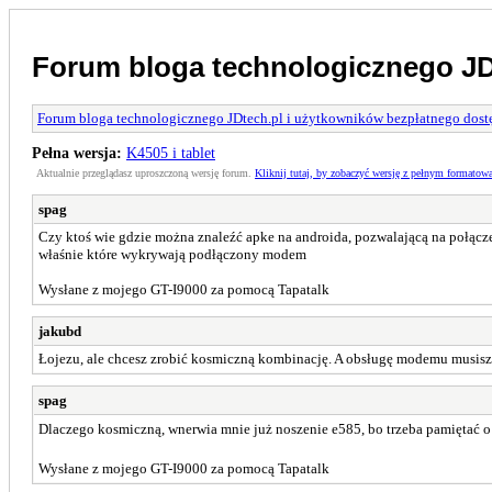
Forum bloga technologicznego JD
Forum bloga technologicznego JDtech.pl i użytkowników bezpłatnego dostę
Pełna wersja:
K4505 i tablet
Aktualnie przeglądasz uproszczoną wersję forum.
Kliknij tutaj, by zobaczyć wersję z pełnym formatow
spag
Czy ktoś wie gdzie można znaleźć apke na androida, pozwalającą na połącz
właśnie które wykrywają podłączony modem
Wysłane z mojego GT-I9000 za pomocą Tapatalk
jakubd
Łojezu, ale chcesz zrobić kosmiczną kombinację. A obsługę modemu musisz m
spag
Dlaczego kosmiczną, wnerwia mnie już noszenie e585, bo trzeba pamiętać o 
Wysłane z mojego GT-I9000 za pomocą Tapatalk