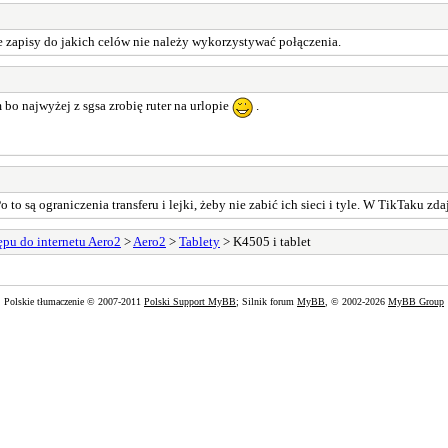
 zapisy do jakich celów nie należy wykorzystywać połączenia.
 bo najwyżej z sgsa zrobię ruter na urlopie
.
 to są ograniczenia transferu i lejki, żeby nie zabić ich sieci i tyle. W TikTaku z
pu do internetu Aero2
>
Aero2
>
Tablety
> K4505 i tablet
Polskie tłumaczenie © 2007-2011
Polski Support MyBB
; Silnik forum
MyBB
, © 2002-2026
MyBB Group