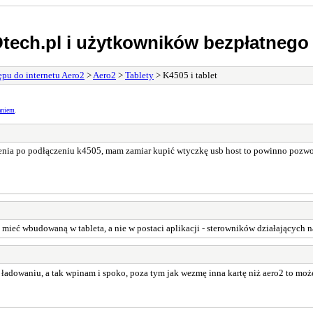
tech.pl i użytkowników bezpłatnego 
pu do internetu Aero2
>
Aero2
>
Tablety
> K4505 i tablet
aniem
.
enia po podłączeniu k4505, mam zamiar kupić wtyczkę usb host to powinno pozwol
ieć wbudowaną w tableta, a nie w postaci aplikacji - sterowników działających na 
ładowaniu, a tak wpinam i spoko, poza tym jak wezmę inna kartę niż aero2 to moż