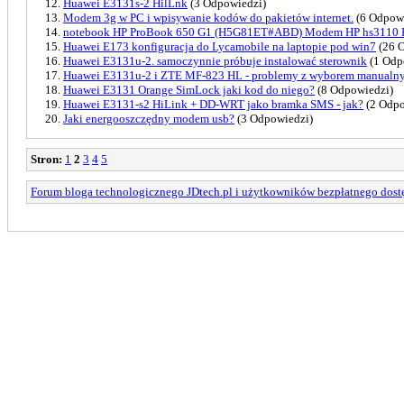
Huawei E3131s-2 HilLnk
(3 Odpowiedzi)
Modem 3g w PC i wpisywanie kodów do pakietów internet.
(6 Odpowi
notebook HP ProBook 650 G1 (H5G81ET#ABD) Modem HP hs3110 
Huawei E173 konfiguracja do Lycamobile na laptopie pod win7
(26 
Huawei E3131u-2. samoczynnie próbuje instalować sterownik
(1 Odp
Huawei E3131u-2 i ZTE MF-823 HL - problemy z wyborem manualny
Huawei E3131 Orange SimLock jaki kod do niego?
(8 Odpowiedzi)
Huawei E3131-s2 HiLink + DD-WRT jako bramka SMS - jak?
(2 Odpo
Jaki energooszczędny modem usb?
(3 Odpowiedzi)
Stron:
1
2
3
4
5
Forum bloga technologicznego JDtech.pl i użytkowników bezpłatnego dostę