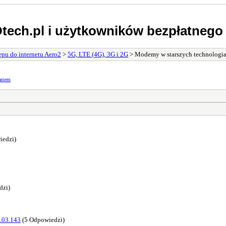
tech.pl i użytkowników bezpłatnego 
pu do internetu Aero2
>
5G, LTE (4G), 3G i 2G
> Modemy w starszych technologia
aniem
.
iedzi)
dzi)
3.03.143
(5 Odpowiedzi)