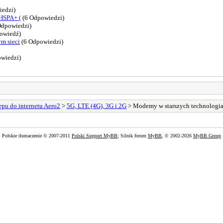
edzi)
HSPA+ (
(6 Odpowiedzi)
Odpowiedzi)
owiedź)
m sieci
(6 Odpowiedzi)
wiedzi)
pu do internetu Aero2
>
5G, LTE (4G), 3G i 2G
> Modemy w starszych technologia
Polskie tłumaczenie © 2007-2011
Polski Support MyBB
; Silnik forum
MyBB
, © 2002-2026
MyBB Group