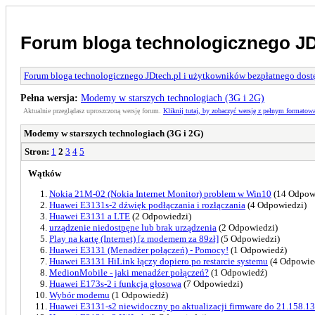
Forum bloga technologicznego JD
Forum bloga technologicznego JDtech.pl i użytkowników bezpłatnego dostę
Pełna wersja:
Modemy w starszych technologiach (3G i 2G)
Aktualnie przeglądasz uproszczoną wersję forum.
Kliknij tutaj, by zobaczyć wersję z pełnym formatow
Modemy w starszych technologiach (3G i 2G)
Stron:
1
2
3
4
5
Wątków
Nokia 21M-02 (Nokia Internet Monitor) problem w Win10
(14 Odpow
Huawei E3131s-2 dźwięk podłączania i rozłączania
(4 Odpowiedzi)
Huawei E3131 a LTE
(2 Odpowiedzi)
urządzenie niedostpęne lub brak urządzenia
(2 Odpowiedzi)
Play na kartę (Internet) [z modemem za 89zł]
(5 Odpowiedzi)
Huawei E3131 (Menadżer połączeń) - Pomocy!
(1 Odpowiedź)
Huawei E3131 HiLink łączy dopiero po restarcie systemu
(4 Odpowie
MedionMobile - jaki menadźer połączeń?
(1 Odpowiedź)
Huawei E173s-2 i funkcja głosowa
(7 Odpowiedzi)
Wybór modemu
(1 Odpowiedź)
Huawei E3131-s2 niewidoczny po aktualizacji firmware do 21.158.1