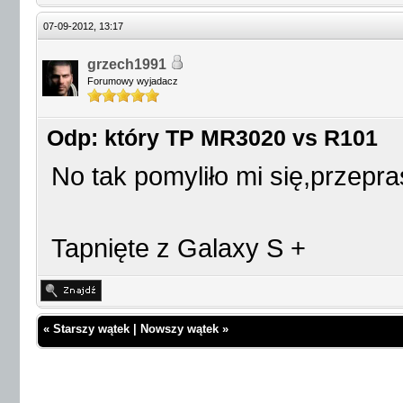
07-09-2012, 13:17
grzech1991
Forumowy wyjadacz
Odp: który TP MR3020 vs R101
No tak pomyliło mi się,przep
Tapnięte z Galaxy S +
«
Starszy wątek
|
Nowszy wątek
»