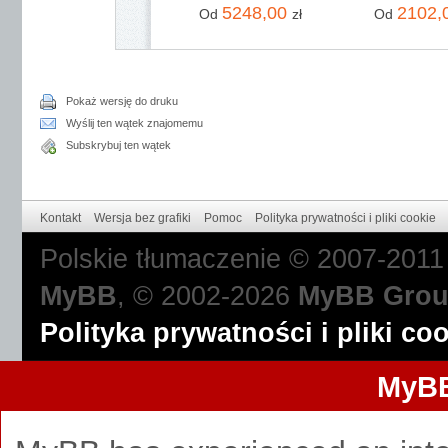
5248,00
2102,
Od
zł
Od
Pokaż wersję do druku
Wyślij ten wątek znajomemu
Subskrybuj ten wątek
Kontakt
Wersja bez grafiki
Pomoc
Polityka prywatności i pliki cookie
Polskie tłumaczenie © 2007-201
MyBB
, © 2002-2026
MyBB Gro
Polityka prywatności i pliki co
MyBB