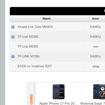
Wątek:
Autor
Alcatel Link Zone MW40V
K4r0lSz
TP-Link M5360
K4r0lSz
TP-Link M5350
xeo
TP-LINK M7350
K4r0lSz
E5330 vs Vodafone R207
spag
Apple iPhone 17 Pro 256GB Głębinowy błękit