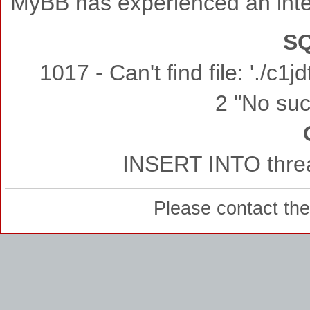
MyBB has experienced an inte
SQ
1017 - Can't find file: './c
2 "No such
INSERT INTO threa
Please contact th