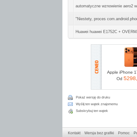
automatyczne wznowienie aero2 w 
"Niestety, proces com.android.pho
Huawei huawei E1752C + OVERMAX
5298
Od
Pokaż wersję do druku
Wyślij ten wątek znajomemu
Subskrybuj ten wątek
Kontakt
Wersja bez grafiki
Pomoc
Po