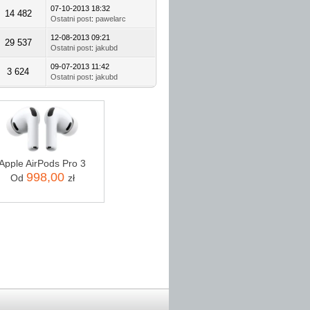
07-10-2013 18:32
14 482
Ostatni post
:
pawelarc
12-08-2013 09:21
29 537
Ostatni post
:
jakubd
09-07-2013 11:42
3 624
Ostatni post
:
jakubd
Apple AirPods Pro 3
998,00
Od
zł