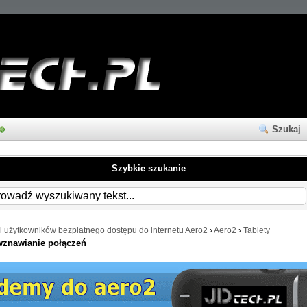
Szukaj
Szybkie szukanie
i użytkowników bezpłatnego dostępu do internetu Aero2
›
Aero2
›
Tablety
wznawianie połączeń