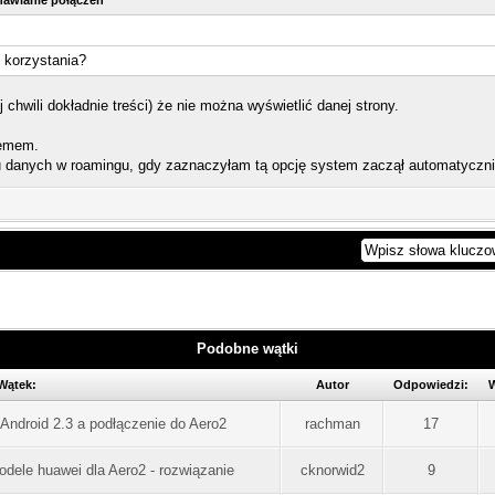
nawianie połączeń
e korzystania?
j chwili dokładnie treści) że nie można wyświetlić danej strony.
lemem.
łu danych w roamingu, gdy zaznaczyłam tą opcję system zaczął automatyczni
Podobne wątki
Wątek:
Autor
Odpowiedzi:
W
 Android 2.3 a podłączenie do Aero2
rachman
17
dele huawei dla Aero2 - rozwiązanie
cknorwid2
9