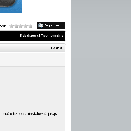
tku:
Tryb drzewa
|
Tryb normalny
Post:
#1
o może trzeba zainstalować jakąś