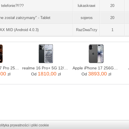
telefonie?!!??
lukaskrawi
20
ne został zatrzymany" - Tablet
sojeros
20
 MID (Android 4.0.3)
RazDwaTrzy
1
Apple iPhone 17 Pro 256GB Kosmiczny pomarańcz
realme 16 Pro+ 5G 12/512GB Szary
Apple iPhone 17 256GB Czarny
,00
1810,00
3893,00
zł
Od
zł
Od
zł
lityka prywatności i pliki cookie