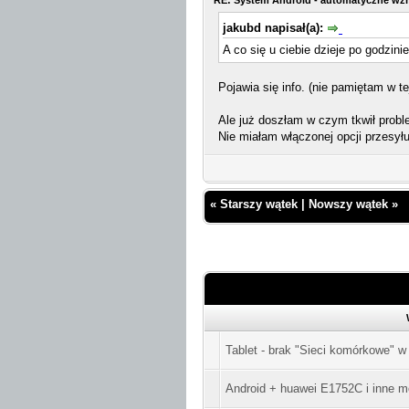
RE: System Android - automatyczne wz
jakubd napisał(a):
A co się u ciebie dzieje po godzini
Pojawia się info. (nie pamiętam w te
Ale już doszłam w czym tkwił prob
Nie miałam włączonej opcji przesy
«
Starszy wątek
|
Nowszy wątek
»
Tablet - brak "Sieci komórkowe" w
Android + huawei E1752C i inne mo