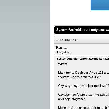
 Średnio
System Android - automatyczne w
21-12-2013, 17:17
Kama
Unregistered
System Android - automatyczne wznawi
Witam
Mam tablet
Goclever Aries 101
z 
System Android wersja 4.2.2
Czy w tym systemie jest możliwość
Czytałam że Android sam wznawia zr
aplikację/program?
Może ktoś się orientuje jak to zrobi