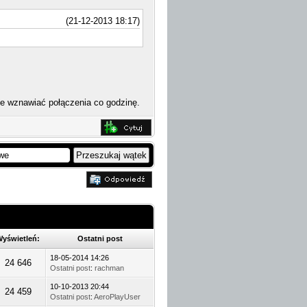
(21-12-2013 18:17)
e wznawiać połączenia co godzinę.
yświetleń:
Ostatni post
18-05-2014 14:26
24 646
Ostatni post
:
rachman
10-10-2013 20:44
24 459
Ostatni post
:
AeroPlayUser