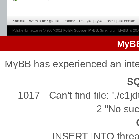
Kontakt
Wersja bez grafiki
Pomoc
Polityka prywatności i pliki cookie
Polskie tłumaczenie © 2007-2011
Polski Support MyBB
; Silnik forum
MyBB
, © 20
MyBB
MyBB has experienced an inte
SQ
1017 - Can't find file: './c
2 "No such
INSERT INTO thread