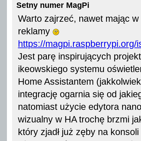
Setny numer MagPi
Warto zajrzeć, nawet mając w 
reklamy
https://magpi.raspberrypi.org/
Jest parę inspirujących projek
ikeowskiego systemu oświetle
Home Assistantem (jakkolwiek o
integrację ogarnia się od jaki
natomiast użycie edytora nano
wizualny w HA trochę brzmi j
który zjadł już zęby na konsol