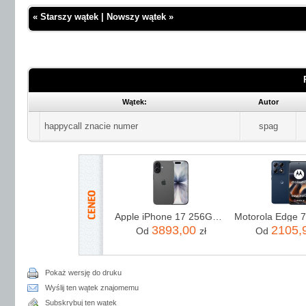
«
Starszy wątek
|
Nowszy wątek
»
Wątek:
Autor
happycall znacie numer
spag
Apple iPhone 17 256GB Czarny
3893,00
2105,
Od
zł
Od
Pokaż wersję do druku
Wyślij ten wątek znajomemu
Subskrybuj ten wątek