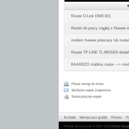
W
Router D-Link DWR-921
Router do pracy ciągłej z Huawei 
modem huawei polecany lub router
Router TP-LINK TL-MR3420 dodatk
BAARDZO stabilny router ---> mo
Pokaż wersję do druku
Wyślij ten wątek znajomemu
Subskrybuj ten wątek
Kontakt
Wersja bez grafiki
Pomoc
Po
Polskie tłumaczenie © 2007-2011
Polski Sup