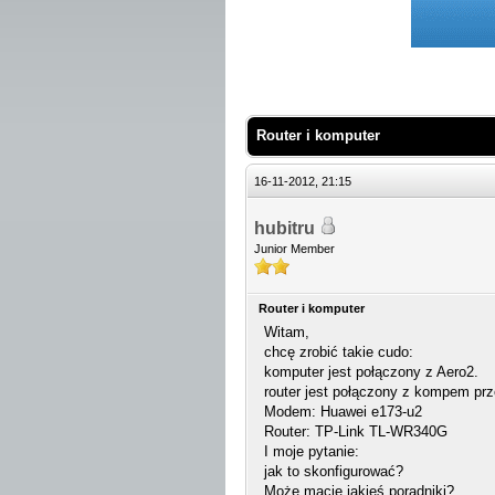
 Średnio
Router i komputer
16-11-2012, 21:15
hubitru
Junior Member
Router i komputer
Witam,
chcę zrobić takie cudo:
komputer jest połączony z Aero2.
router jest połączony z kompem prze
Modem: Huawei e173-u2
Router: TP-Link TL-WR340G
I moje pytanie:
jak to skonfigurować?
Może macie jakieś poradniki?