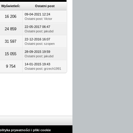
Wyświetleń:
Ostatni post
09-04-2021 12:24
16 206
Ostatni post
:
Victor
22-05-2017 06:47
24 859
Ostatni post
:
jakubd
22-12-2016 16:07
31 597
Ostatni post
:
szopen
28-09-2015 19:59
15 055
Ostatni post
:
jakubd
14-01-2015 19:43
9 754
Ostatni post
:
grzech1991
olityka prywatności i pliki cookie