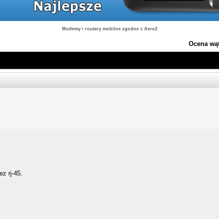
Modemy i routery mobilne zgodne z Aero2
Ocena wą
z rj-45.