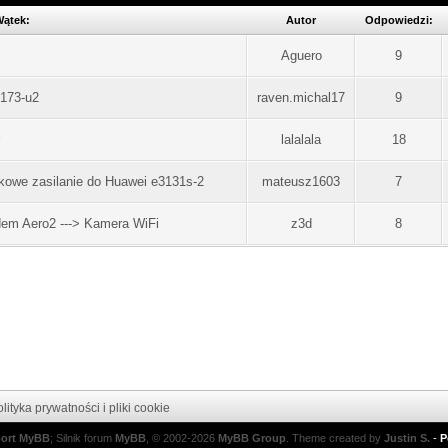
ątek:
Autor
Odpowiedzi:
Aguero
9
e173-u2
raven.michal17
9
lalalala
18
owe zasilanie do Huawei e3131s-2
mateusz1603
7
dem Aero2 ---> Kamera WiFi
z3d
8
lityka prywatności i pliki cookie
port MyBB
; Silnik forum
MyBB
, © 2002-2026
MyBB Group
.
Theme created by
Justin S.
-
P