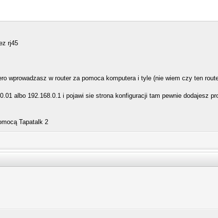
ez rj45
o wprowadzasz w router za pomoca komputera i tyle (nie wiem czy ten router 
0.01 albo 192.168.0.1 i pojawi sie strona konfiguracji tam pewnie dodajesz p
omocą Tapatalk 2