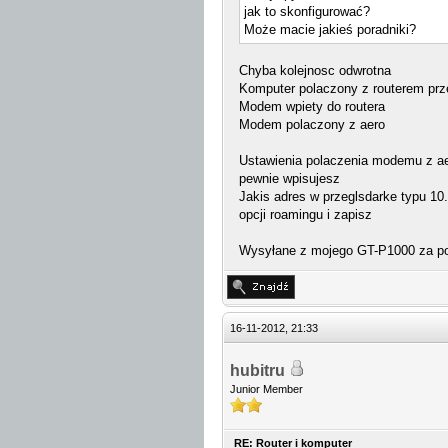
jak to skonfigurować?
Może macie jakieś poradniki?
Chyba kolejnosc odwrotna
Komputer polaczony z routerem prz
Modem wpiety do routera
Modem polaczony z aero
Ustawienia polaczenia modemu z aer
pewnie wpisujesz
Jakis adres w przeglsdarke typu 10.
opcji roamingu i zapisz
Wysyłane z mojego GT-P1000 za p
16-11-2012, 21:33
hubitru
Junior Member
RE: Router i komputer