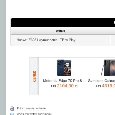
Wątek:
Huawei E398 i wymuszenie LTE w Play
Motorola Edge 70 Pro 8/256GB Granatowy
2104,00
4316,
Od
zł
Od
Pokaż wersję do druku
Wyślij ten wątek znajomemu