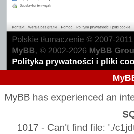
Subskrybuj ten wątek
Kontakt
Wersja bez grafiki
Pomoc
Polityka prywatności i pliki cookie
Polskie tłumaczenie © 2007-201
MyBB
, © 2002-2026
MyBB Gro
Polityka prywatności i pliki co
MyBB
MyBB has experienced an inte
SQ
1017 - Can't find file: './c