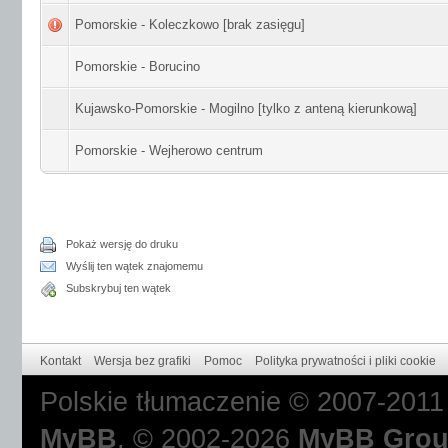
Pomorskie - Koleczkowo [brak zasięgu]
Pomorskie - Borucino
Kujawsko-Pomorskie - Mogilno [tylko z anteną kierunkową]
Pomorskie - Wejherowo centrum
Pokaż wersję do druku
Wyślij ten wątek znajomemu
Subskrybuj ten wątek
Kontakt
Wersja bez grafiki
Pomoc
Polityka prywatności i pliki cookie
Polskie tłumaczenie © 2007-201
MyBB
, © 2002-2026
MyBB Gro