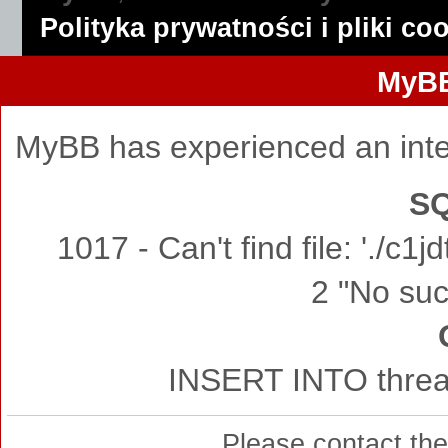
Polityka prywatności i pliki co
MyBB
MyBB has experienced an inte
SQ
1017 - Can't find file: './c
2 "No such
INSERT INTO thread
Please contact th