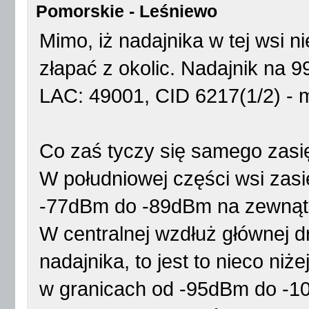
Pomorskie - Leśniewo
Mimo, iż nadajnika w tej wsi 
złapać z okolic. Nadajnik na 9
LAC: 49001, CID 6217(1/2) - 
Co zaś tyczy się samego zasi
W południowej części wsi zasi
-77dBm do -89dBm na zewnątr
W centralnej wzdłuż głównej dr
nadajnika, to jest to nieco niż
w granicach od -95dBm do -