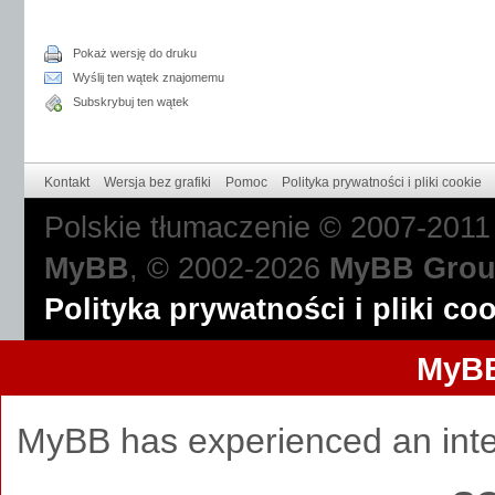
Pokaż wersję do druku
Wyślij ten wątek znajomemu
Subskrybuj ten wątek
Kontakt
Wersja bez grafiki
Pomoc
Polityka prywatności i pliki cookie
Polskie tłumaczenie © 2007-201
MyBB
, © 2002-2026
MyBB Gro
Polityka prywatności i pliki co
MyBB
MyBB has experienced an inte