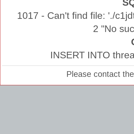
SQ
1017 - Can't find file: './c
2 "No such
INSERT INTO thread
Please contact th