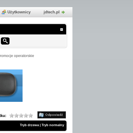
Użytkownicy
jdtech.pl
romocje operatorskie
tku:
Tryb drzewa
|
Tryb normalny