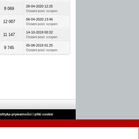
28-04-2020 12:25
8 069
Ostatni post
:
szopen
06-04-2020 13:46
12 007
Ostatni post
:
szopen
14-10-2019 00:32
11 147
Ostatni post
:
szopen
05-08-2019 01:25
9 745
Ostatni post
:
szopen
olityka prywatności i pliki cookie