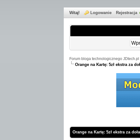
Witaj!
Logowanie
Rejestracja
Forum bloga technologicznego JDtech.pl 
Orange na Kartę: 5zł ekstra za d
 Średnio
Orange na Kartę: 5zł ekstra za do