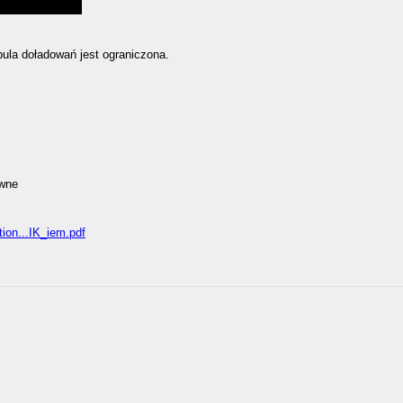
ula doładowań jest ograniczona.
ówne
tion...IK_iem.pdf