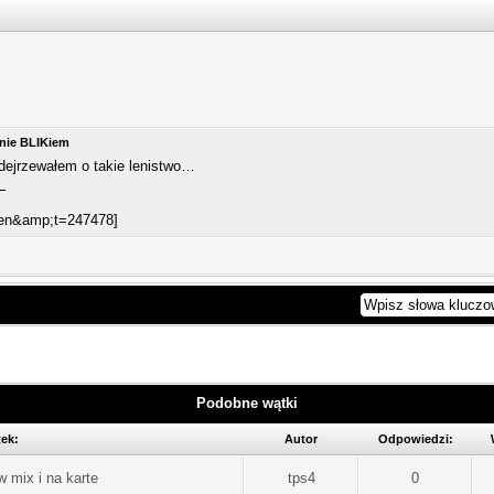
anie BLIKiem
odejrzewałem o takie lenistwo…
Podobne wątki
ek:
Autor
Odpowiedzi:
 mix i na karte
tps4
0