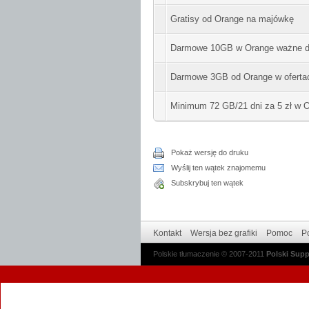
Gratisy od Orange na majówkę
Darmowe 10GB w Orange ważne d
Darmowe 3GB od Orange w oferta
Minimum 72 GB/21 dni za 5 zł w 
Pokaż wersję do druku
Wyślij ten wątek znajomemu
Subskrybuj ten wątek
Kontakt
Wersja bez grafiki
Pomoc
Po
Polskie tłumaczenie © 2007-2011
Polski Sup