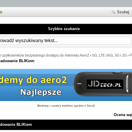
Szukaj
Szybkie szukanie
i użytkowników bezpłatnego dostępu do internetu Aero2
›
5G, LTE (4G), 3G i 2G
›
P
oładowanie BLIKiem
Modemy i routery mobilne zgodne z Aero2
Ocena wą
ładowanie BLIKiem