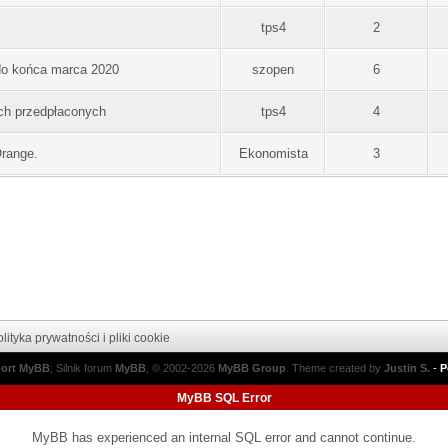
tps4
2
o końca marca 2020
szopen
6
ch przedpłaconych
tps4
4
Orange.
Ekonomista
3
lityka prywatności i pliki cookie
port MyBB
; Silnik forum
MyBB
, © 2002-2026
MyBB Group
.
Theme created by
Justin S.
-
P
MyBB SQL Error
MyBB has experienced an internal SQL error and cannot continue.