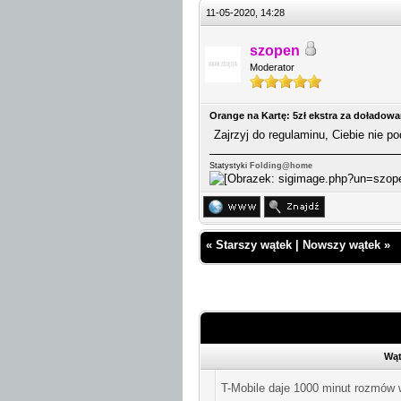
11-05-2020, 14:28
szopen
Moderator
Orange na Kartę: 5zł ekstra za doładow
Zajrzyj do regulaminu, Ciebie nie p
Statystyki
Folding@home
«
Starszy wątek
|
Nowszy wątek
»
Wąt
T-Mobile daje 1000 minut rozmów w