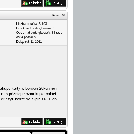
Post:
#6
Liczba postów: 3 193
Przekazał podziękowań: 9
Otrzymał podziękowań: 84 razy
w 84 postach
Dołączył: 11-2011
 zakupu karty w bonbon 20kun no i
un to później mozna kupic pakiet
r czyli koszt ok 72pln za 10 dni.