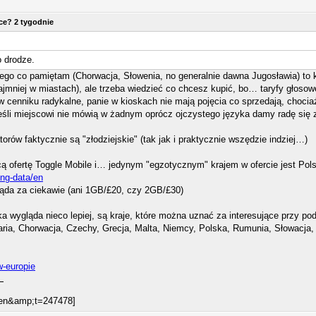
ice? 2 tygodnie
o drodze.
 z tego co pamiętam (Chorwacja, Słowenia, no generalnie dawna Jugosławia) t
jmniej w miastach), ale trzeba wiedzieć co chcesz kupić, bo… taryfy głoso
w cenniku radykalne, panie w kioskach nie mają pojęcia co sprzedają, chocia
eśli miejscowi nie mówią w żadnym oprócz ojczystego języka damy radę się 
orów faktycznie są "złodziejskie" (tak jak i praktycznie wszędzie indziej…)
ą ofertę Toggle Mobile i… jedynym "egzotycznym" krajem w ofercie jest Pol
ing-data/en
ląda za ciekawie (ani 1GB/£20, czy 2GB/£30)
lka wygląda nieco lepiej, są kraje, które można uznać za interesujące przy p
łgaria, Chorwacja, Czechy, Grecja, Malta, Niemcy, Polska, Rumunia, Słowacja, 
w-europie