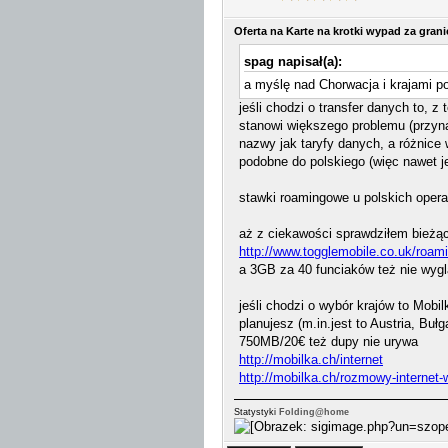
Oferta na Karte na krotki wypad za gran
spag napisał(a):
a myślę nad Chorwacja i krajami p
jeśli chodzi o transfer danych to,
stanowi większego problemu (przyna
nazwy jak taryfy danych, a różnice 
podobne do polskiego (więc nawet j
stawki roamingowe u polskich operat
aż z ciekawości sprawdziłem bieżąc
http://www.togglemobile.co.uk/roam
a 3GB za 40 funciaków też nie wyg
jeśli chodzi o wybór krajów to Mobi
planujesz (m.in.jest to Austria, Bu
750MB/20€ też dupy nie urywa
http://mobilka.ch/internet
http://mobilka.ch/rozmowy-internet-
Statystyki
Folding@home