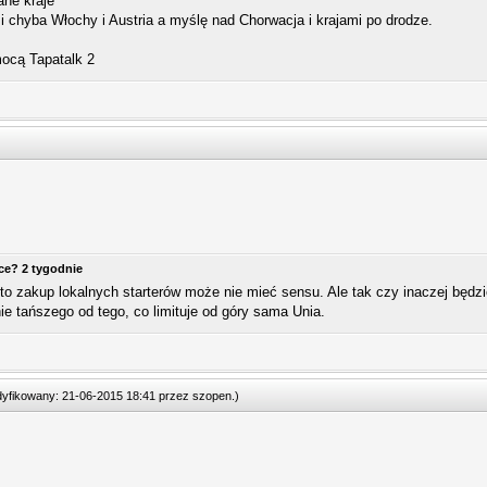
ane kraje
i chyba Włochy i Austria a myślę nad Chorwacja i krajami po drodze.
ocą Tapatalk 2
ice? 2 tygodnie
to zakup lokalnych starterów może nie mieć sensu. Ale tak czy inaczej będz
ie tańszego od tego, co limituje od góry sama Unia.
odyfikowany: 21-06-2015 18:41 przez
szopen
.
)