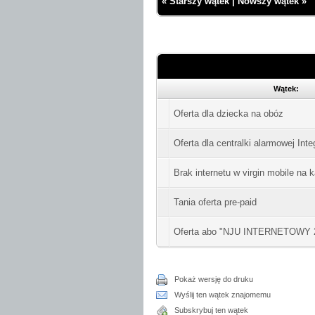
«
Starszy wątek
|
Nowszy wątek
»
Wątek:
Oferta dla dziecka na obóz
Oferta dla centralki alarmowej Inte
Brak internetu w virgin mobile na k
Tania oferta pre-paid
Oferta abo "NJU INTERNETOWY 2
Pokaż wersję do druku
Wyślij ten wątek znajomemu
Subskrybuj ten wątek