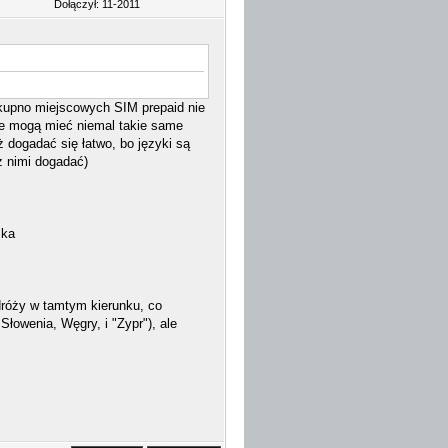
Dołączył: 11-2011
o kupno miejscowych SIM prepaid nie
we mogą mieć niemal takie same
ż dogadać się łatwo, bo języki są
z nimi dogadać)
ska
odróży w tamtym kierunku, co
Słowenia, Węgry, i "Zypr"), ale