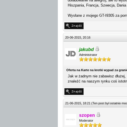
doładowanie na allegro), ale to wybr
Hiszpania, Francja, Szwecja, Dania 
Wysłane z mojego GT-I9305 za pom
20-06-2015, 20:16
jakubd
Administrator
Oferta na Karte na krotki wypad za gran
Jak w żadnym nie zabawisz dłużej, 
znaleźć na naszym rynku coś istotn
21-06-2015, 18:21
(Ten post był ostatnio m
szopen
Moderator