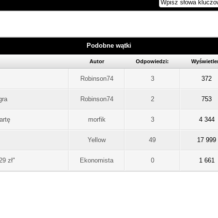
Podobne wątki
Autor
Odpowiedzi:
Wyświetle
Robinson74
3
372
gra
Robinson74
2
753
artę
morfik
3
4 344
Yellow
49
17 999
9 zł"
Ekonomista
0
1 661