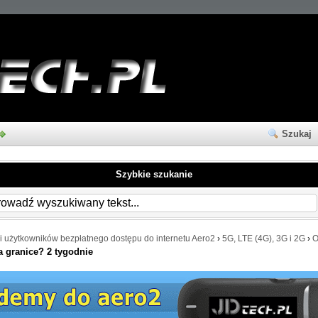
Szukaj
Szybkie szukanie
i użytkowników bezpłatnego dostępu do internetu Aero2
›
5G, LTE (4G), 3G i 2G
›
O
a granice? 2 tygodnie