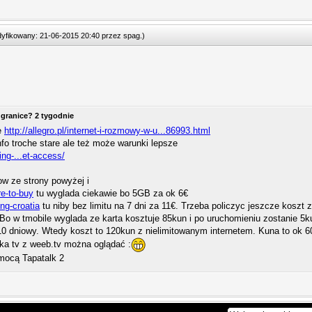
odyfikowany: 21-06-2015 20:40 przez
spag
.
)
 granice? 2 tygodnie
e
http://allegro.pl/internet-i-rozmowy-w-u...86993.html
nfo troche stare ale też może warunki lepsze
ing-...et-access/
ow ze strony powyżej i
re-to-buy
tu wyglada ciekawie bo 5GB za ok 6€
ing-croatia
tu niby bez limitu na 7 dni za 11€. Trzeba policzyc jeszcze koszt
. Bo w tmobile wyglada ze karta kosztuje 85kun i po uruchomieniu zostanie 5k
0 dniowy. Wtedy koszt to 120kun z nielimitowanym internetem. Kuna to ok 60g
lska tv z weeb.tv można oglądać :
mocą Tapatalk 2