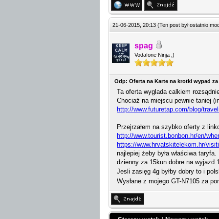
21-06-2015, 20:13
(Ten post był ostatnio m
spag
Vodafone Ninja ;)
Odp: Oferta na Karte na krotki wypad za
Ta oferta wyglada calkiem rozsądni
Chociaż na miejscu pewnie taniej (i
http://www.futuretap.com/blog/travel
Przejrzałem na szybko oferty z link
http://www.tourist.bonbon.hr/en/whe
https://www.hrvatskitelekom.hr/visit
najlepiej żeby była właściwa taryfa
dzienny za 15kun dobre na wyjazd 1
Jesli zasięg 4g byłby dobry to i po
Wysłane z mojego GT-N7105 za po