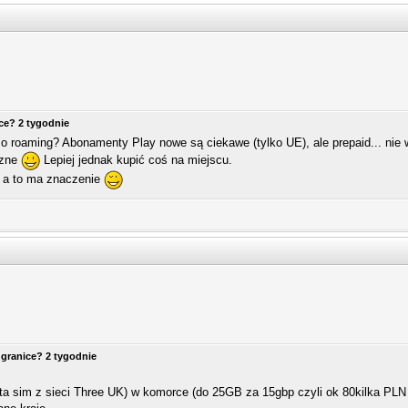
ice? 2 tygodnie
 o roaming? Abonamenty Play nowe są ciekawe (tylko UE), ale prepaid... ni
czne
Lepiej jednak kupić coś na miejscu.
i, a to ma znaczenie
 granice? 2 tygodnie
ta sim z sieci Three UK) w komorce (do 25GB za 15gbp czyli ok 80kilka PLN z