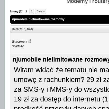
Modemy i router
Strony (2):
1
2
Dalej »
njumobile nielimitowane rozmowy
20-06-2013, 16:07
Steaven
magMedVE
njumobile nielimitowane rozmow
Witam widać że tematu nie ma
umowę z rachunkiem? 29 zł za
za SMS-y i MMS-y do wszystki
19 zł za dostęp do internetu 
prędkość przesyłu danych spa