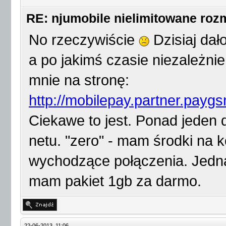
RE: njumobile nielimitowane ro
No rzeczywiście
Dzisiaj dał
a po jakimś czasie niezależni
mnie na stronę:
http://mobilepay.partner.payg
Ciekawe to jest. Ponad jeden 
netu. "zero" - mam środki na 
wychodzące połączenia. Jedna
mam pakiet 1gb za darmo.
22-06-2013, 11:06