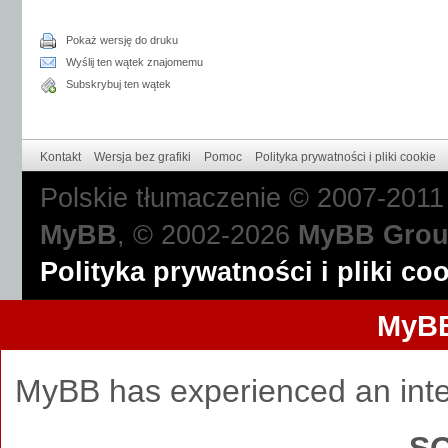
Pokaż wersję do druku
Wyślij ten wątek znajomemu
Subskrybuj ten wątek
Kontakt
Wersja bez grafiki
Pomoc
Polityka prywatności i pliki cookie
Polskie tłumaczenie © 2007-201
MyBB
, © 2002-2026
MyBB Gro
Polityka prywatności i pliki co
MyBB
MyBB has experienced an inte