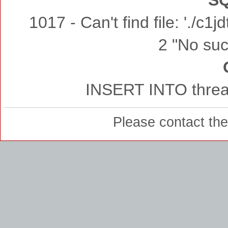
SQ
1017 - Can't find file: './c
2 "No such
INSERT INTO thread
Please contact th