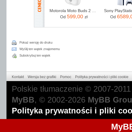
Motorola Moto Buds 2 Plus Anc Biały
Sony PlayStati
599,00
6589,
Od
zł
Od
Pokaż wersję do druku
Wyślij ten wątek znajomemu
Subskrybuj ten wątek
Kontakt
Wersja bez grafiki
Pomoc
Polityka prywatności i pliki cookie
Polskie tłumaczenie © 2007-201
MyBB
, © 2002-2026
MyBB Gro
Polityka prywatności i pliki co
MyBB