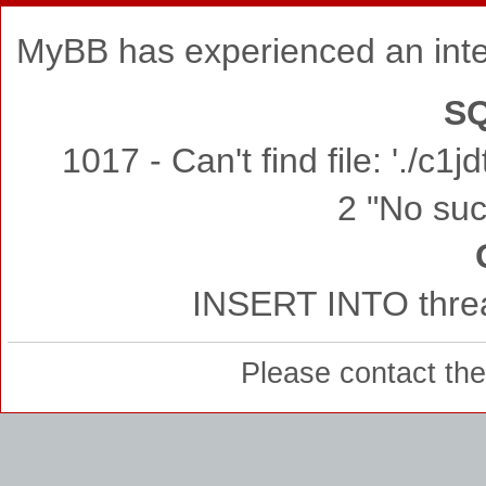
MyBB has experienced an inte
SQ
1017 - Can't find file: './c
2 "No such
INSERT INTO threa
Please contact th