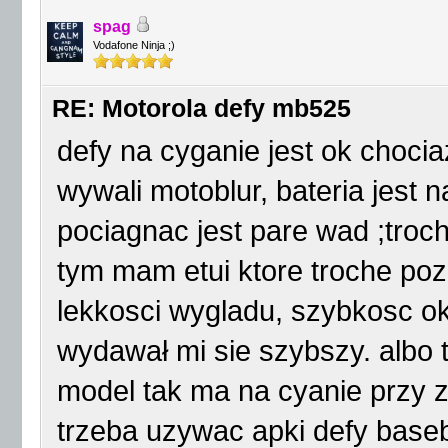
spag
Vodafone Ninja ;)
RE: Motorola defy mb525
defy na cyganie jest ok chociaz
wywali motoblur, bateria jest
pociagnac jest pare wad ;troc
tym mam etui ktore troche poz
lekkosci wygladu, szybkosc o
wydawał mi sie szybszy. albo 
model tak ma na cyanie przy z
trzeba uzywac apki defy base