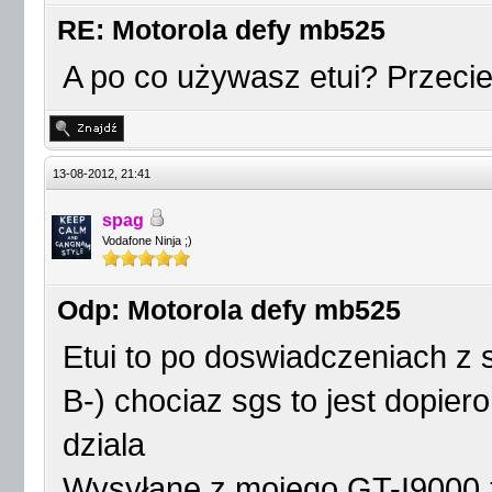
RE: Motorola defy mb525
A po co używasz etui? Przeci
13-08-2012, 21:41
spag
Vodafone Ninja ;)
Odp: Motorola defy mb525
Etui to po doswiadczeniach z
B-) chociaz sgs to jest dopier
dziala
Wysyłane z mojego GT-I9000 