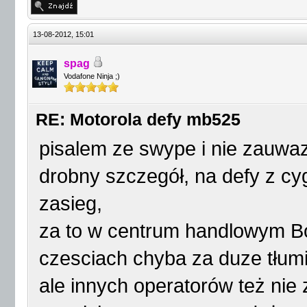
13-08-2012, 15:01
spag
Vodafone Ninja ;)
RE: Motorola defy mb525
pisalem ze swype i nie zauwaz
drobny szczegół, na defy z cy
zasieg,
za to w centrum handlowym Bo
czesciach chyba za duze tłum
ale innych operatorów też nie