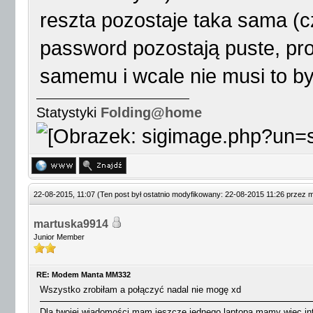
reszta pozostaje taka sama (c
password pozostają puste, pr
samemu i wcale nie musi to b
Statystyki
Folding@home
22-08-2015, 11:07
(Ten post był ostatnio modyfikowany: 22-08-2015 11:26 przez
m
martuska9914
Junior Member
RE: Modem Manta MM332
Wszystko zrobiłam a połączyć nadal nie mogę xd
Dla twojej wiadomości mam jeszcze jednego laptopa mamy więc in