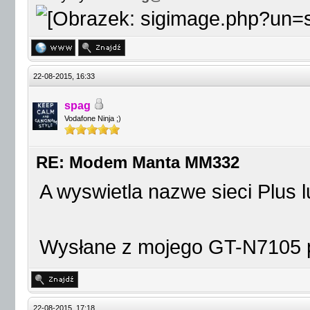
22-08-2015, 16:33
spag
Vodafone Ninja ;)
RE: Modem Manta MM332
A wyswietla nazwe sieci Plus 
Wysłane z mojego GT-N7105 p
22-08-2015, 17:18