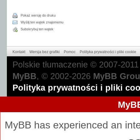
Pokaż wersję do druku
Wyślij ten wątek znajomemu
Subskrybuj ten wątek
Kontakt
Wersja bez grafiki
Pomoc
Polityka prywatności i pliki cookie
Polskie tłumaczenie © 2007-201
MyBB
, © 2002-2026
MyBB Gro
Polityka prywatności i pliki co
MyBB
MyBB has experienced an inte