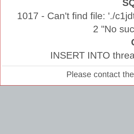
SQ
1017 - Can't find file: './c
2 "No such
INSERT INTO thread
Please contact th