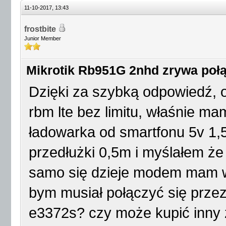
11-10-2017, 13:43
frostbite
Junior Member
Mikrotik Rb951G 2nhd zrywa połą
Dzięki za szybką odpowiedź, o
rbm lte bez limitu, właśnie ma
ładowarka od smartfonu 5v 1,5
przedłużki 0,5m i myślałem że
samo się dzieje modem mam wers
bym musiał połączyć się przez
e3372s? czy może kupić inny 