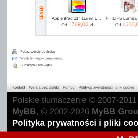
Apple iPad 11" 11gen 128GB Wi-Fi Srebrny (MD3Y4HCA)
1769,00
1600,
Od
zł
Od
Pokaż wersję do druku
Wyślij ten wątek znajomemu
Subskrybuj ten wątek
Kontakt
Wersja bez grafiki
Pomoc
Polityka prywatności i pliki cookie
Polskie tłumaczenie © 2007-201
MyBB
, © 2002-2026
MyBB Gro
Polityka prywatności i pliki co