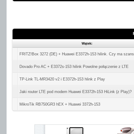
Wątek:
FRITZ!Box 3272 (DE) + Huawei E3372h-153 hilink. Czy ma szans
Dovado Pro AC + E3372s-153 hilink Powolne połączenie z LTE
TP-Link TL-MR3420 v2 i E3372h-153 hlink z Play
Jaki router LTE pod modem Huawei E3372h-153 HiLink (z Play)?
MikroTik RB750GR3 hEX + Huawei 3372h-153