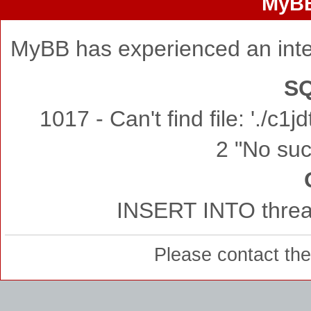
MyBB
MyBB has experienced an inte
SQ
1017 - Can't find file: './c
2 "No such
INSERT INTO thread
Please contact th