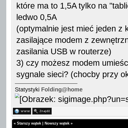
które ma to 1,5A tylko na "tabl
ledwo 0,5A
(optymalnie jest mieć jeden z 
zasilające modem z zewnętrzn
zasilania USB w routerze)
3) czy możesz modem umieści
sygnale sieci? (chocby przy ok
Statystyki
Folding@home
«
Starszy wątek
|
Nowszy wątek
»