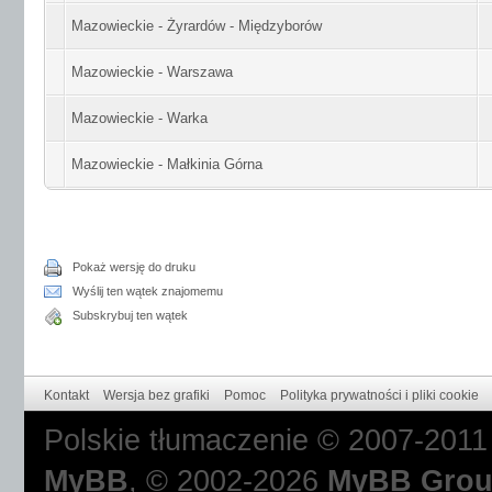
Mazowieckie - Żyrardów - Międzyborów
Mazowieckie - Warszawa
Mazowieckie - Warka
Mazowieckie - Małkinia Górna
Pokaż wersję do druku
Wyślij ten wątek znajomemu
Subskrybuj ten wątek
Kontakt
Wersja bez grafiki
Pomoc
Polityka prywatności i pliki cookie
Polskie tłumaczenie © 2007-201
MyBB
, © 2002-2026
MyBB Gro