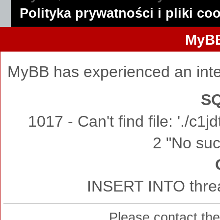
Polityka prywatności i pliki co
MyBB
MyBB has experienced an inte
SQ
1017 - Can't find file: './c
2 "No such
INSERT INTO threa
Please contact th