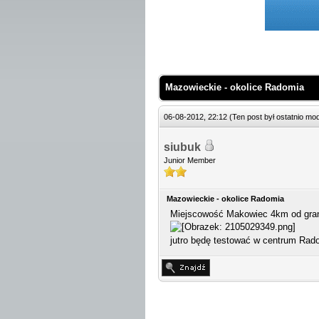
 Średnio
Mazowieckie - okolice Radomia
06-08-2012, 22:12
(Ten post był ostatnio m
siubuk
Junior Member
Mazowieckie - okolice Radomia
Miejscowość Makowiec 4km od gran
jutro będę testować w centrum Rado