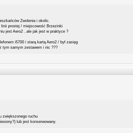
ieszkańców Zwolenia i okolic.
inii prostej / miejscowość Brzezinki
u jest Aero2 ..ale jak jest w praktyce ?
efonem i5700 i starą kartą Aero2 / był zasięg
 z tym samym zestawem i nic ???
du zwiększonego ruchu
iesiony?) lub jest konserwowany.