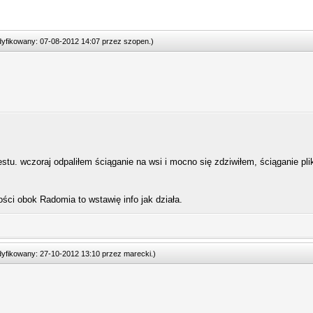
odyfikowany: 07-08-2012 14:07 przez
szopen
.
)
tu. wczoraj odpaliłem ściąganie na wsi i mocno się zdziwiłem, ściąganie pliku
ści obok Radomia to wstawię info jak działa.
odyfikowany: 27-10-2012 13:10 przez
marecki
.
)