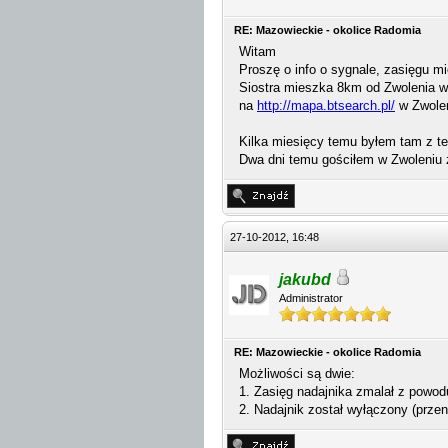
RE: Mazowieckie - okolice Radomia
Witam
Proszę o info o sygnale, zasięgu m
Siostra mieszka 8km od Zwolenia w l
na
http://mapa.btsearch.pl/
w Zwoleni
Kilka miesięcy temu byłem tam z tel
Dwa dni temu gościłem w Zwoleniu
27-10-2012, 16:48
jakubd
Administrator
RE: Mazowieckie - okolice Radomia
Możliwości są dwie:
1. Zasięg nadajnika zmalał z powo
2. Nadajnik został wyłączony (przen