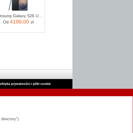
Samsung Galaxy S26 Ultra SM-S948 5G 12/256GB Czarny
4199,00
Od
zł
olityka prywatności i pliki cookie
 directory")