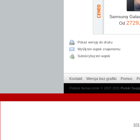
2729
Od
Pokaż wersję do druku
Wyślij ten wątek znajomemu
Subskrybuj ten wątek
Kontakt
Wersja bez grafiki
Pomoc
Po
Polskie tłumaczenie © 2007-2011
Polski Sup
1017