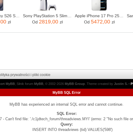
Samsung Galaxy S26 SM-S942 12/256GB Czarny
Sony PlayStation 5 Slim 1TB
Apple iPhone 17 Pro 256GB Srebrny
,00
2819,00
5472,00
zł
Od
zł
Od
zł
lityka prywatności i pliki cookie
port MyBB
; Silnik forum
MyBB
, © 2002-2026
MyBB Group
.
Theme created by
Justin S.
-
P
MyBB SQL Error
MyBB has experienced an internal SQL error and cannot continue.
SQL Error:
 - Can't find file: './c1jdtech_forum/threadviews.MYI' (errno: 2 "No such file or
Query:
INSERT INTO threadviews (tid) VALUES('598')