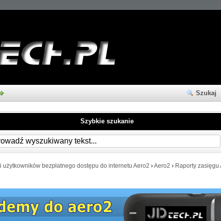
Szukaj
Szybkie szukanie
i użytkowników bezpłatnego dostępu do internetu Aero2
›
Aero2
›
Raporty zasięgu