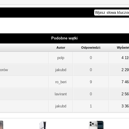
Podobne wątki
Autor
Odpowiedzi:
Wyświet
polp
0
4 11
borów
jakubd
0
2 29
ro_beri
9
7 46
lavirant
0
2 56
jakubd
1
3 36