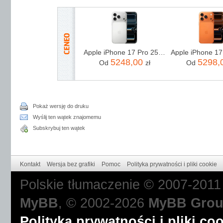
Apple iPhone 17 Pro 256GB Srebrny
5248,00
5298,
Od
zł
Od
Pokaż wersję do druku
Wyślij ten wątek znajomemu
Subskrybuj ten wątek
Kontakt
Wersja bez grafiki
Pomoc
Polityka prywatności i pliki cookie
Polskie tłumaczenie © 2007-201
MyBB
, © 2002-2026
MyBB Gro
Polityka prywatności i pliki co