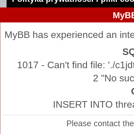
MyBB
MyBB has experienced an inte
SQ
1017 - Can't find file: './c
2 "No such
INSERT INTO threa
Please contact th