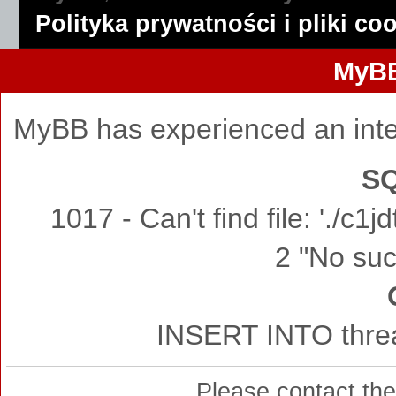
Polityka prywatności i pliki co
MyBB
MyBB has experienced an inte
SQ
1017 - Can't find file: './c
2 "No such
INSERT INTO threa
Please contact th