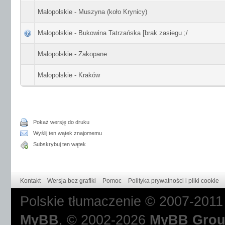
Małopolskie - Muszyna (koło Krynicy)
Małopolskie - Bukowina Tatrzańska [brak zasiegu ;/
Małopolskie - Zakopane
Małopolskie - Kraków
Pokaż wersję do druku
Wyślij ten wątek znajomemu
Subskrybuj ten wątek
Kontakt
Wersja bez grafiki
Pomoc
Polityka prywatności i pliki cookie
Polskie tłumaczenie © 2007-201
MyBB
, © 2002-2026
MyBB Gro