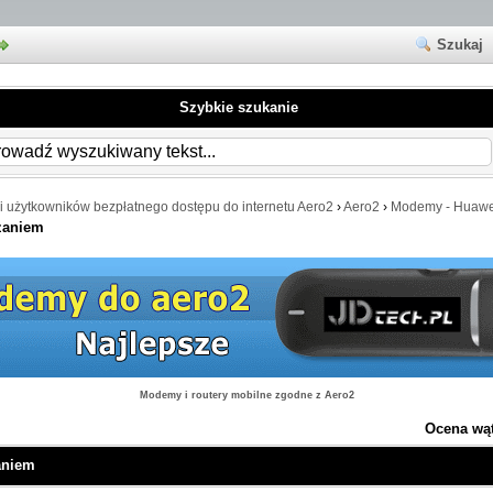
Szukaj
Szybkie szukanie
i użytkowników bezpłatnego dostępu do internetu Aero2
›
Aero2
›
Modemy - Huawe
zaniem
Modemy i routery mobilne zgodne z Aero2
Ocena wą
aniem