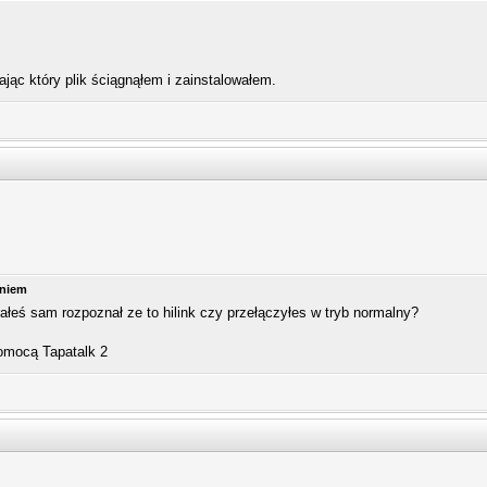
ąc który plik ściągnąłem i zainstalowałem.
aniem
łeś sam rozpoznał ze to hilink czy przełączyłes w tryb normalny?
omocą Tapatalk 2