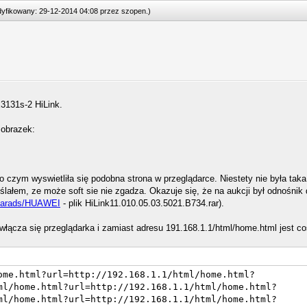
odyfikowany: 29-12-2014 04:08 przez
szopen
.
)
131s-2 HiLink.
 obrazek:
 czym wyswietliła się podobna strona w przeglądarce. Niestety nie była taka
lałem, ze może soft sie nie zgadza. Okazuje się, że na aukcji był odnośnik 
l/Farads/HUAWEI
- plik HiLink11.010.05.03.5021.B734.rar).
łącza się przeglądarka i zamiast adresu 191.168.1.1/html/home.html jest co
ome.html?url=http://192.168.1.1/html/home.html?
ml/home.html?url=http://192.168.1.1/html/home.html?
ml/home.html?url=http://192.168.1.1/html/home.html?