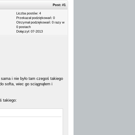
Post:
#1
Liczba postów: 4
Przekazał podziękowań: 0
Otrzymał podziękowań: 0 razy w
0 postach
Dołączył: 07-2013
 sama i nie było tam czegoś takiego
do softa, wiec go sciągnąłem i
ś takiego: