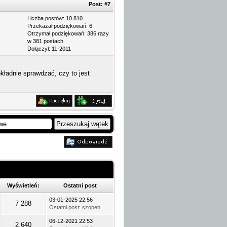
Post:
#7
Liczba postów: 10 810
Przekazał podziękowań: 6
Otrzymał podziękowań: 386 razy
w 381 postach
Dołączył: 11-2011
dnie sprawdzać, czy to jest
Wyświetleń:
Ostatni post
03-01-2025 22:56
7 288
Ostatni post
:
szopen
06-12-2021 22:53
2 640