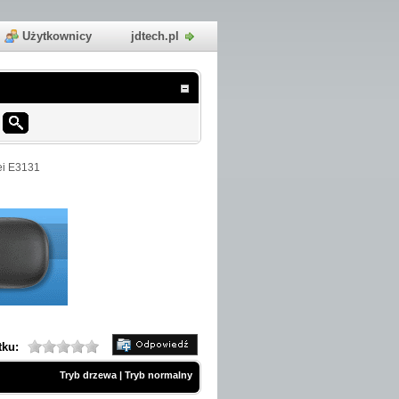
Użytkownicy
jdtech.pl
i E3131
tku:
Tryb drzewa
|
Tryb normalny