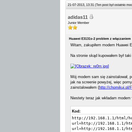
21-07-2013, 13:31
(Ten post był ostatnio m
adidas11
Junior Member
Huawei E3131s-2 problem z włączaniem
Witam, zakupiłem modem Huawei E3
Na stronie skąd kupowałem był taki
Mój modem sam się zainstalował, po
jak na screenie powyżej, więc pomyś
zainstalowałem (
http://chomikuj.p
Niestety teraz jak wkładam modem w
Kod:
http://192.168.1.1/html/h
url=http://192.168.1.1/ht
url=http://192.168.1.1/ht