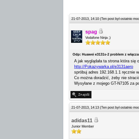
url=http://192.168.1.1/ht
url=http://192.168.1.1/ht
url=http://192.168.1.1/ht
21-07-2013, 14:10
(Ten post był ostatnio m
url=http://192.168.1.1/ht
url=http://192.168.1.1/ht
url=http://192.168.1.1/ht
spag
url=http://192.168.1.1/ht
Vodafone Ninja ;)
url=http://192.168.1.1/ht
url=http://192.168.1.1/ht
url=http://192.168.1.1/ht
Odp: Huawei e3131s-2 problem z włącz
url=http://192.168.1.1/ht
A jak wyglądała ta strona która się 
url=http://192.168.1.1/ht
http://Pokazywarka.pl/e3131aero
url=http://192.168.1.1/ht
spróbuj adres 192.168.1.1 ręcznie 
url=http://192.168.1.1/ht
Co można doradzić, żeby nie stracić
url=http://192.168.1.1/ht
Wysyłane z mojego GT-N7105 za p
21-07-2013, 14:13
(Ten post był ostatnio m
adidas11
Junior Member