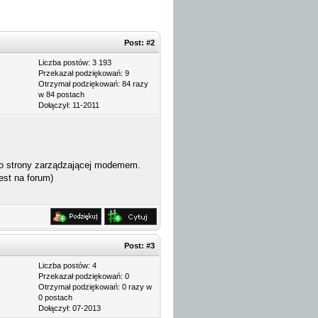
Post:
#2
Liczba postów: 3 193
Przekazał podziękowań: 9
Otrzymał podziękowań: 84 razy
w 84 postach
Dołączył: 11-2011
 do strony zarządzającej modemem.
est na forum)
0.03
Post:
#3
Liczba postów: 4
Przekazał podziękowań: 0
Otrzymał podziękowań: 0 razy w
0 postach
Dołączył: 07-2013