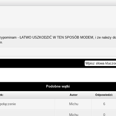
przypominam - ŁATWO USZKODZIĆ W TEN SPOSÓB MODEM, i że należy dokła
u.
Podobne wątki
ek:
Autor
Odpowiedzi:
połączenie
Michu
6
Michu
0