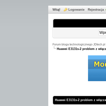
Witaj!
Logowanie
Rejestracja
Forum bloga technologicznego JDtech.pl 
Huawei E3131s-2 problem z włąc
 Średnio
Huawei E3131s-2 problem z włącz