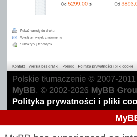
5299,00
3893,
Od
zł
Od
Pokaż wersję do druku
Wyślij ten wątek znajomemu
Subskrybuj ten wątek
Kontakt
Wersja bez grafiki
Pomoc
Polityka prywatności i pliki cookie
Polskie tłumaczenie © 2007-201
MyBB
, © 2002-2026
MyBB Gro
Polityka prywatności i pliki co
MyBB