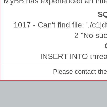
MyBB has experienced an inte
SQ
1017 - Can't find file: './c
2 "No such
INSERT INTO thread
Please contact th