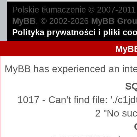
Polskie tłumaczenie © 2007-201
MyBB
, © 2002-2026
MyBB Gro
Polityka prywatności i pliki co
MyBB
MyBB has experienced an inte
SQ
1017 - Can't find file: './c
2 "No such