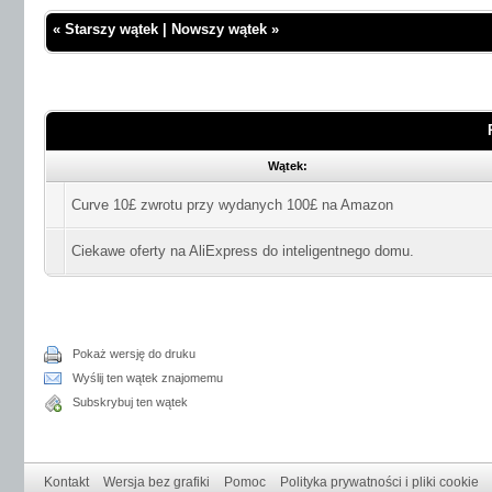
«
Starszy wątek
|
Nowszy wątek
»
Wątek:
Curve 10£ zwrotu przy wydanych 100£ na Amazon
Ciekawe oferty na AliExpress do inteligentnego domu.
Pokaż wersję do druku
Wyślij ten wątek znajomemu
Subskrybuj ten wątek
Kontakt
Wersja bez grafiki
Pomoc
Polityka prywatności i pliki cookie