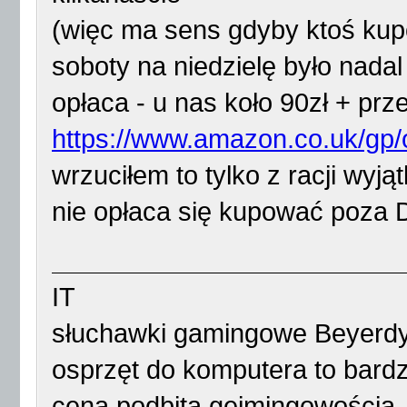
(więc ma sens gdyby ktoś kupo
soboty na niedzielę było nadal
opłaca - u nas koło 90zł + prz
https://www.amazon.co.uk/gp/of
wrzuciłem to tylko z racji wyją
nie opłaca się kupować poza 
IT
słuchawki gamingowe Beyerdy
osprzęt do komputera to bardz
cena podbita gejmingowością