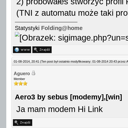
2) próbowałeś stworzyć profil
(TNI z automatu może taki prof
Statystyki
Folding@home
01-08-2014, 20:41
(Ten post był ostatnio modyfikowany: 01-08-2014 20:43 przez
A
Aguero
Member
Aero3 by sebus [modemy],[win]
Ja mam modem Hi Link