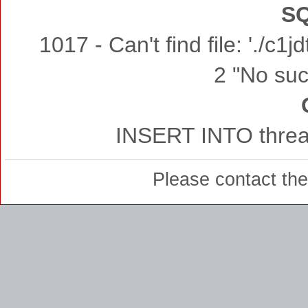
SQ
1017 - Can't find file: './c
2 "No such
INSERT INTO thread
Please contact th