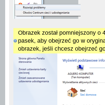
Obrazek został pomniejszony o 4
pasek, aby obejrzeć go w orygina
obrazek, jeśli chcesz obejrzeć 