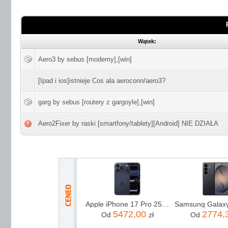
Wątek:
Aero3 by sebus [modemy],[win]
[Ipad i ios]istnieje Cos ala aeroconn/aero3?
garg by sebus [routery z gargoyle],[win]
Aero2Fixer by raski [smartfony/tablety][Android] NIE DZIAŁA
Apple iPhone 17 Pro 256GB Głębinowy błękit
5472,00
2774,
Od
zł
Od