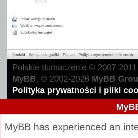
Pokaż wersję do druku
Wyślij ten wątek znajomemu
Subskrybuj ten wątek
Kontakt
Wersja bez grafiki
Pomoc
Polityka prywatności i pliki cookie
Polskie tłumaczenie © 2007-201
MyBB
, © 2002-2026
MyBB Gro
Polityka prywatności i pliki co
MyBB
MyBB has experienced an inte