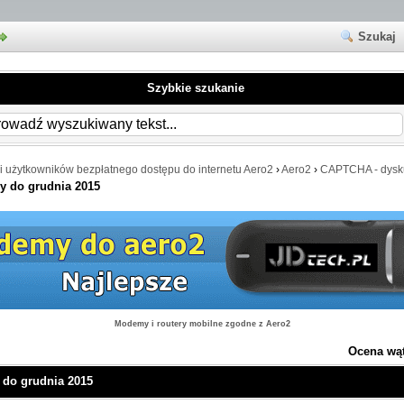
Szukaj
Szybkie szukanie
i użytkowników bezpłatnego dostępu do internetu Aero2
›
Aero2
›
CAPTCHA - dysk
ny do grudnia 2015
Modemy i routery mobilne zgodne z Aero2
Ocena wą
 do grudnia 2015