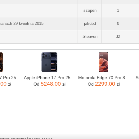
szopen
1
ianach 29 kwietnia 2015
jakubd
0
Steaven
32
Apple iPhone 17 Pro 256GB Kosmiczny pomarańcz
Apple iPhone 17 Pro 256GB Głębinowy błękit
Motorola Edge 70 Pro 8/256GB Bordowy
S
,00
5248,00
2299,00
zł
Od
zł
Od
zł