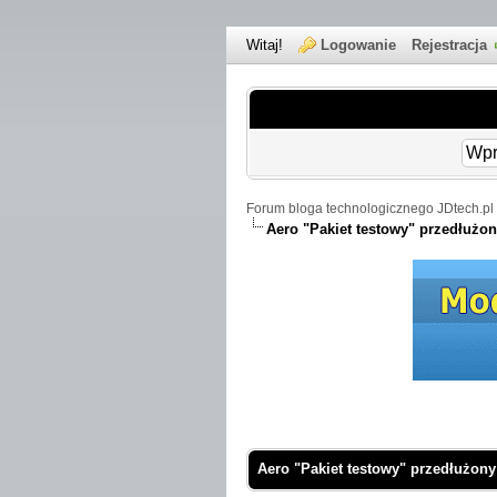
Witaj!
Logowanie
Rejestracja
Forum bloga technologicznego JDtech.pl 
Aero "Pakiet testowy" przedłużo
 Średnio
Aero "Pakiet testowy" przedłużony