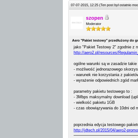
07-07-2015, 12:25
(Ten post był ostatnio m
szopen
Moderator
Aero "Pakiet testowy" przedłużony do g
jako "Pakiet Testowy 2" zgodnie z
http://aero2.pl/resources/Regulami
ogólne warunki są w zasadzie takie 
- możliwość jednorazowego skorzyst
- warunek nie korzystania z pakiet
- wyrażenie odpowiednich zgód mar
parametry pakietu testowego to :
- 3Mbps maksymalny download (uploa
- wielkość pakietu 1GB
- czas obowiązywania do 10dni od 
poprzednia edycja testowego pakiet
http://jdtech.pl/2015/04/aero2-promo