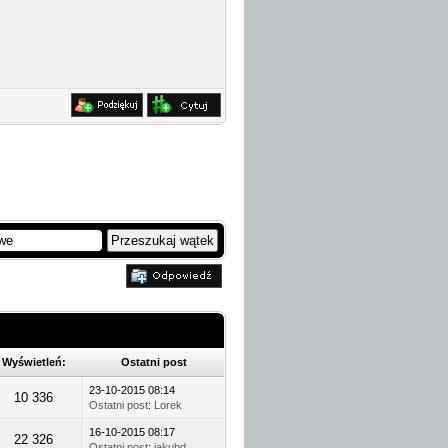
Wyświetleń:
Ostatni post
23-10-2015 08:14
10 336
Ostatni post
:
Lorek
16-10-2015 08:17
22 326
Ostatni post
:
jakubd