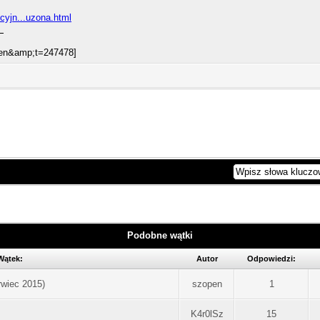
ocyjn...uzona.html
Podobne wątki
Wątek:
Autor
Odpowiedzi:
wiec 2015)
szopen
1
K4r0lSz
15