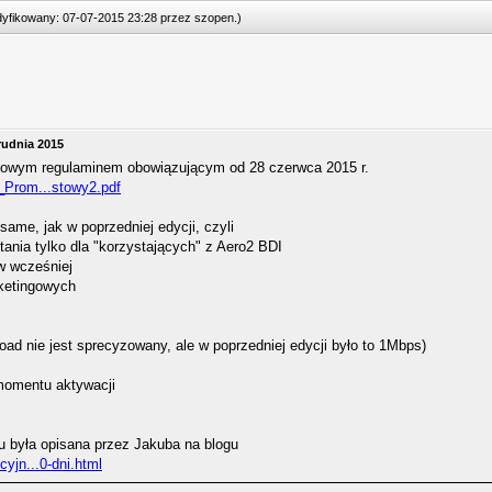
odyfikowany: 07-07-2015 23:28 przez
szopen
.
)
rudnia 2015
 nowym regulaminem obowiązującym od 28 czerwca 2015 r.
n_Prom...stowy2.pdf
same, jak w poprzedniej edycji, czyli
ania tylko dla "korzystających" z Aero2 BDI
ów wcześniej
ketingowych
d nie jest sprecyzowany, ale w poprzedniej edycji było to 1Mbps)
momentu aktywacji
u była opisana przez Jakuba na blogu
cyjn...0-dni.html