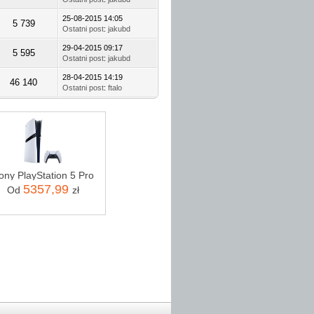
25-08-2015 14:05
5 739
Ostatni post
:
jakubd
29-04-2015 09:17
5 595
Ostatni post
:
jakubd
28-04-2015 14:19
46 140
Ostatni post
:
ftalo
ony PlayStation 5 Pro
5357,99
Od
zł