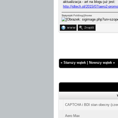
aktualizacja - art na blogu już jest:
http://jdtech.pl/2015/07/aero2-prom
Statystyki
Folding@home
«
Starszy wątek
|
Nowszy wątek
»
CAPTCHA i BDI stan obecny (czer
Aero Max